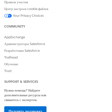
Правила участия
Предоставление опросов для сбора отзывов
Центр настроек cookie-файлов
Опросы Health Cloud помогают создать простые формы,
например, опросы перед операцией или опросы качества
Your Privacy Choices
обслуживания участников, для сбора отзывов пациентов и
участников.
COMMUNITY
Сбор отзывов о пациентах или участниках
AppExchange
Повысьте качество уходами, собирая обратную связь, которая
Администраторы Salesforce
помогает более эффективно управлять пациентами или
участниками.
Разработчики Salesforce
Trailhead
Обучение
Trust
ЭТА СТАТЬЯ РЕШИЛА ВАШУ ПРОБЛЕМУ?
Оставьте свой отзыв, чтобы мы могли стать лучше!
SUPPORT & SERVICES
Да
Нет
Нужна помощь? Найдите
дополнительные ресурсы или
свяжитесь с экспертом.
Получить поддержку