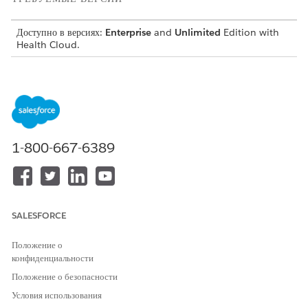
Доступно в версиях:
Enterprise
and
Unlimited
Edition with
Health Cloud.
Оценки по сравнению с опросами
Как оценки, так и опросы Salesforce для Health Cloud
помогают улучшить управление лечением, собирая отзывы
пациентов и участников. Сравните возможности каждой
функции, чтобы определить, какая из них больше всего
соответствует вашим требованиям.
1-800-667-6389
Предоставление оценок для анализа состояния здоровья
пациента
Health Cloud Assessments использует возможности
Discovery Framework и Omnistudio для создания более
SALESFORCE
сложных путей анкетирования. Вы можете выполнить оценки в
двух разных форматах. Медицинский работник
Положение о
администрирует такие оценки, как проверка или анкетирование
конфиденциальности
по телефону или лично. Отправьте электронное уведомление
Положение о безопасности
пациенту со ссылкой на доступ к оценкам в качестве
Условия использования
пользователя-гостя на сайте Experience Cloud.