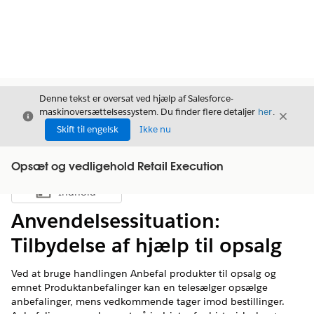
Denne tekst er oversat ved hjælp af Salesforce-
maskinoversættelsessystem. Du finder flere detaljer
her
.
Luk
Luk
Luk
Skift til engelsk
Ikke nu
Opsæt og vedligehold Retail Execution
Indhold
Vis indholdsfortegnelse
Anvendelsessituation:
Tilbydelse af hjælp til opsalg
Ved at bruge handlingen Anbefal produkter til opsalg og
emnet Produktanbefalinger kan en telesælger opsælge
anbefalinger, mens vedkommende tager imod bestillinger.