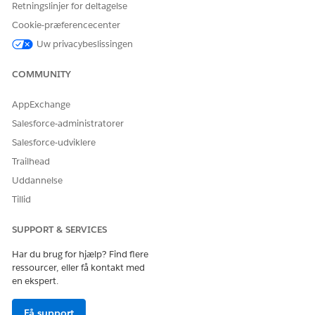
Retningslinjer for deltagelse
Giv os besked, så vi kan forbedre os!
Cookie-præferencecenter
Ja
Nej
Uw privacybeslissingen
COMMUNITY
AppExchange
Salesforce-administratorer
Salesforce-udviklere
Trailhead
Uddannelse
Tillid
SUPPORT & SERVICES
Har du brug for hjælp? Find flere
ressourcer, eller få kontakt med
en ekspert.
Få support