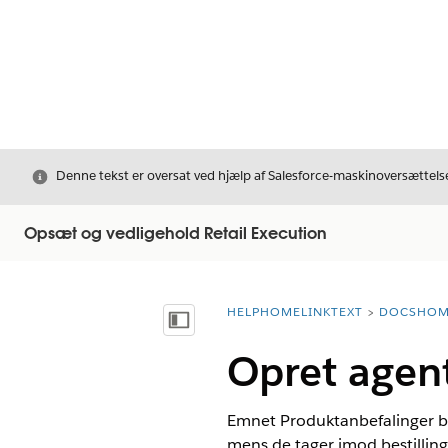
Luk
Denne tekst er oversat ved hjælp af Salesforce-maskinoversættelse
Opsæt og vedligehold Retail Execution
HELPHOMELINKTEXT
DOCSHOM
breadcrumbDescription
Vis indholdsfortegnelse
Opret agen
Emnet Produktanbefalinger bru
mens de tager imod bestilling