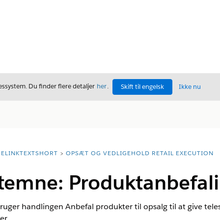
ssystem. Du finder flere detaljer
her
.
Skift til engelsk
Ikke nu
ELINKTEXTSHORT
OPSÆT OG VEDLIGEHOLD RETAIL EXECUTION
temne: Produktanbefal
ger handlingen Anbefal produkter til opsalg til at give teles
er.