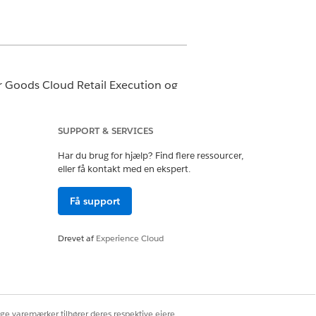
Goods Cloud Retail Execution og
SUPPORT & SERVICES
Har du brug for hjælp? Find flere ressourcer,
G Administrer Agentforce
eller få kontakt med en ekspert.
Få support
Drevet af
Experience Cloud
ige varemærker tilhører deres respektive ejere.