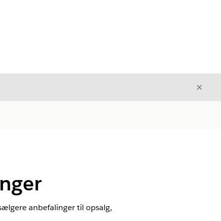
Luk
Luk
inger
ælgere anbefalinger til opsalg,