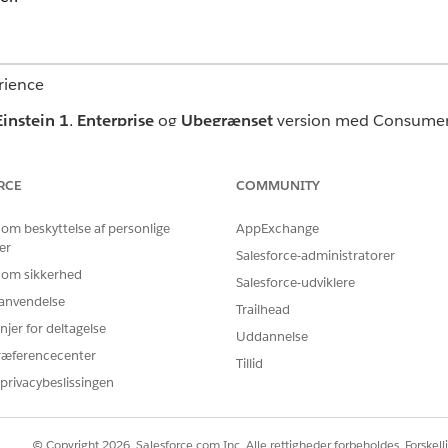
rience
Einstein 1
,
Enterprise
og
Ubegrænset
version med Consumer 
er Goods Cloud-tilføjelsesprogramlicenser.
RCE
COMMUNITY
BRUGERTILLADELSER PÅKRÆVET
 om beskyttelse af personlige
AppExchange
ktanbefalinger:
Administrer AI-agenter O
er
Salesforce-administratorer
ELLER
 om sikkerhed
Salesforce-udviklere
Tilpas applikation
r anvendelse
Trailhead
njer for deltagelse
Uddannelse
ræferencecenter
Tillid
 i Retail Execution
.
privacybeslissingen
og
bedste fremgangsmåder til at skrive emneinstruktioner
.
mne:
© Copyright 2026, Salesforce.com Inc. Alle rettigheder forbeholdes. Forskell