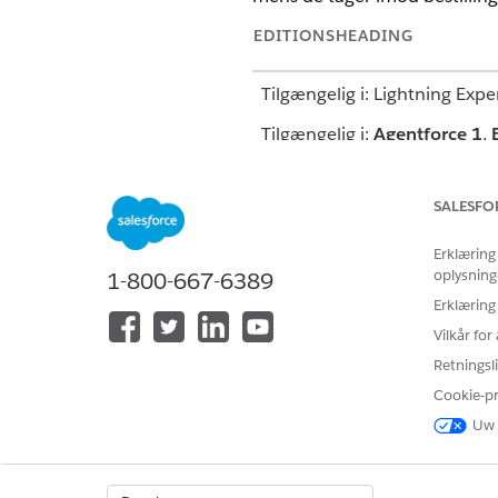
EDITIONSHEADING
Tilgængelig i: Lightning Expe
Tilgængelig i:
Agentforce 1
,
Agentforce Agent for Consum
SALESFO
Erklæring
Hvis du vil oprette emnet Produ
oplysning
1-800-667-6389
Erklæring
Vilkår fo
Retningsli
Før du starter:
Cookie-p
Sørg for at
aktiver Agentforce
Uw 
Gennemse
delene af et emne
Hvis du vil oprette et agente