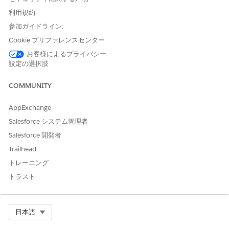
Agentforce in Retail Execution
を必ず有効にしてください。
利用規約
トピック
の各部分
と、トピックの
手順を記述
するためのベスト
参加ガイドライン:
プラクティスを確認します。
Cookie プリファレンスセンター
エージェントトピックを作成する
お客様によるプライバシー
[設定] から、[クイック検索] ボックスに「
と入
エージェント」
設定の選択肢
力し、[
Agentforce Agents
] を選択します。
[カスタマーサービスアシスタンス] エージェントを選択し、
COMMUNITY
[
ビルダーで開く]
をクリックします。
[
新規]
をクリックし、[
新規トピック]
をクリックします。
AppExchange
[次へ]
をクリックします。
Salesforce システム管理者
[トピックの表示ラベル] に「
Product Recommendations」
Salesforce 開発者
(商品のおすすめ) と入力します。
[分類の説明] に「顧客の注文を受けているときにアップセルの
Trailhead
おすすめを顧客ケアエグゼクティブに
提供します」と入力し
トレーニング
ます。おすすめには、頻繁に注文される商品、パフォーマンス
トラスト
の高い商品と低い商品に関する情報も含まれます。
[範囲] に「
Your job is take the accountId to get
the customer's information and only recommended
Select Org
日本語
top 10 products (顧客の情報を取得し、商品のセールスト
ークを含む上位 10 件の商品のみを推奨する
)」と入力しま