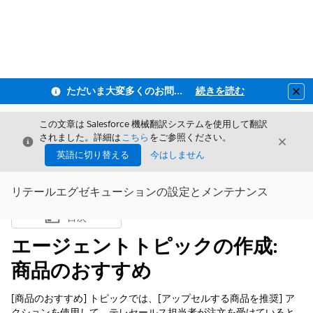
ただいま大変多くのお問い合わせをいただいており、ご連絡までにお時間を頂戴しております
続きを読む
Clo
この文章は Salesforce 機械翻訳システムを使用して翻訳
されました。詳細は
こちら
をご参照ください。
閉じる
閉じ
閉じる
英語に切り替える
今はしません
リテールエグゼキューションの設定とメンテナンス
目次
目次を表示
エージェントトピックの作成:
商品のおすすめ
[商品のおすすめ] トピックでは、[アップセルする商品を推奨] ア
クションを使用して、テレセールス担当者が注文を受けていると