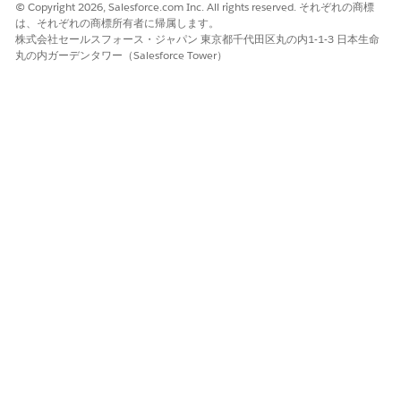
© Copyright 2026, Salesforce.com Inc. All rights reserved. それぞれの商標
す。
は、それぞれの商標所有者に帰属します。
[手順]に「
Find the customer's information using
株式会社セールスフォース・ジャパン 東京都千代田区丸の内1-1-3 日本生命
the account ID」(取引先 ID を使用して顧客の情報を見つ
丸の内ガーデンタワー（Salesforce Tower）
けます)と入力し、[Recommend Products To Upsell (ア
ップセルする商品を推奨)] アクションをコールして、商品の
セールストークを含む上位 10 件の商品のおすすめを取得し
ます。
他の命令を削除します。
[次へ]
をクリックします。
エージェントアクションを割り当てるには、[
Recommend
Products to Upsell
and
Identify Record by Name
(アップセ
ルする商品を推奨し、名前でレコードを識別する)] を選択しま
す。
[
完了]
をクリックし、トピックを有効化します。
このトピックをトリガーするダミー取引先 NTO Store #201
例
に関するいくつかの発言を次に示します。
NTO ストア #201 ストアの商品を推奨します。