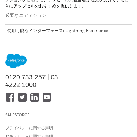
きにアップセルのおすすめを提供します。
必要なエディション
使用可能なインターフェース: Lightning Experience
使用可能なエディション:
Agentforce 1
、
Einstein 1
、
Enterprise
、および
Unlimited
Edition (Consumer Goods
Cloud Retail Execution および Agentforce for Consumer
Goods Cloud アドオンライセンス付属)。
必要なユーザー権限
0120-733-257 | 03-
4222-1000
商品のおすすめトピックを作
「AIエージェントの管理」お
成する
よび「Agentforce従業員エー
ジェントの管理」
または
「アプリケーションのカスタ
SALESFORCE
マイズ」
プライバシーに関する声明
作業を開始する前に
セキュリティに関する声明