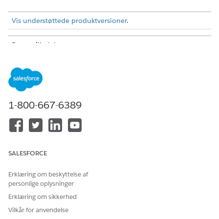
Vis understøttede produktversioner
.
Brugertilladelser
Nødvendig
Hvis du vil have adgang til
Files Connect Cloud
filer i Amazon S3:
1-800-667-6389
Overvejelser i forbindelse med adgang til filer i
Amazon S3
Du kan kun få vist et eksempel på følgende filtyper:
Audio: MP3 og andre formater, der understøttes af
SALESFORCE
HTML5.
Billede: JPEG, JPG, JPE, PNG, SVG og WEBP.
Erklæring om beskyttelse af
Video: MP4, WebM, Ogg og andre formater, der
personlige oplysninger
understøttes af HTML5.
Erklæring om sikkerhed
Hvis du vil søge efter en fil, skal du angive præfikset for
Vilkår for anvendelse
objektnøglen. Objektnøglen er en kombination af filens sti