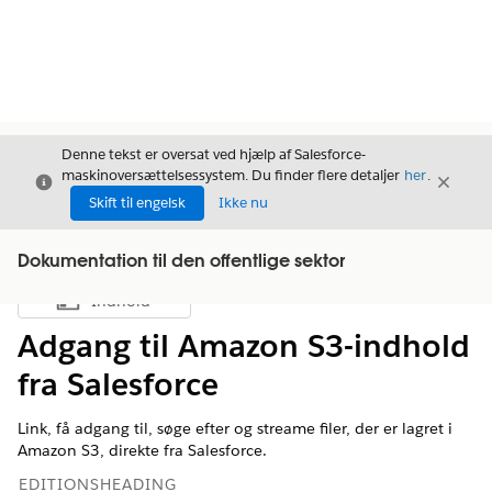
Denne tekst er oversat ved hjælp af Salesforce-
maskinoversættelsessystem. Du finder flere detaljer
her
.
Luk
Luk
Luk
Skift til engelsk
Ikke nu
Dokumentation til den offentlige sektor
Indhold
Vis indholdsfortegnelse
Adgang til Amazon S3-indhold
fra Salesforce
Link, få adgang til, søge efter og streame filer, der er lagret i
Amazon S3, direkte fra Salesforce.
EDITIONSHEADING