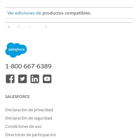
Ver ediciones de
productos compatibles.
Permisos de usuario
Necesitado
Para acceder a archivos en
Files Connect Cloud
Amazon S3:
1-800-667-6389
Consideraciones para acceder a archivos en Amazon
S3
Solo puede obtener una vista previa de los siguientes
tipos de archivo:
SALESFORCE
Audio: MP3 y otros formatos compatibles con HTML5.
Imagen: JPEG, JPG, JPE, PNG, SVG y WEBP.
Declaración de privacidad
Vídeo: MP4, WebM, Ogg y otros formatos compatibles
Declaración de seguridad
con HTML5.
Condiciones de uso
Para buscar un archivo, debe introducir el prefijo de la
Directrices de participación
clave del objeto. La clave de objeto es una combinación