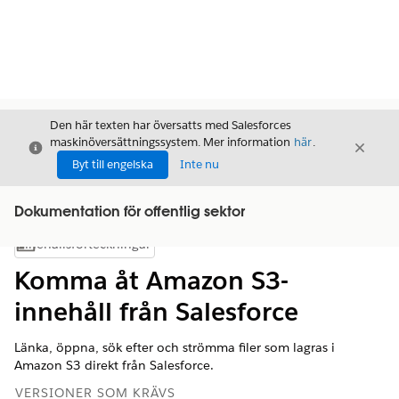
Den här texten har översatts med Salesforces
maskinöversättningssystem. Mer information
här
.
Stäng
Stäng
Stäng
Byt till engelska
Inte nu
Dokumentation för offentlig sektor
Innehållsförteckningar
Visa innehållsförteckning
Komma åt Amazon S3-
innehåll från Salesforce
Länka, öppna, sök efter och strömma filer som lagras i
Amazon S3 direkt från Salesforce.
VERSIONER SOM KRÄVS