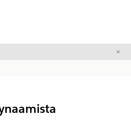
Sulje
Sulje
ynaamista