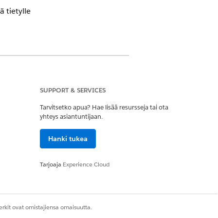
 tietylle
SUPPORT & SERVICES
öoikeusjoukko
Tarvitsetko apua? Hae lisää resursseja tai ota
yhteys asiantuntijaan.
ystä tietueesta. Kun luot tietylle
ön jäsenet voivat suorittaa omni-
Hanki tukea
Tarjoaja
Experience Cloud
rkit ovat omistajiensa omaisuutta.