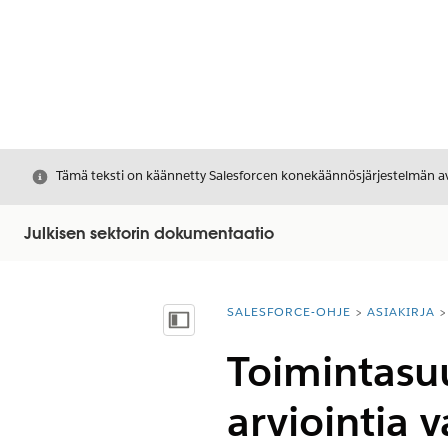
Sulje
Tämä teksti on käännetty Salesforcen konekäännösjärjestelmän avu
Julkisen sektorin dokumentaatio
SALESFORCE-OHJE
ASIAKIRJA
Olet tässä:
Näytä sisällysluettelo
Toimintasu
arviointia 