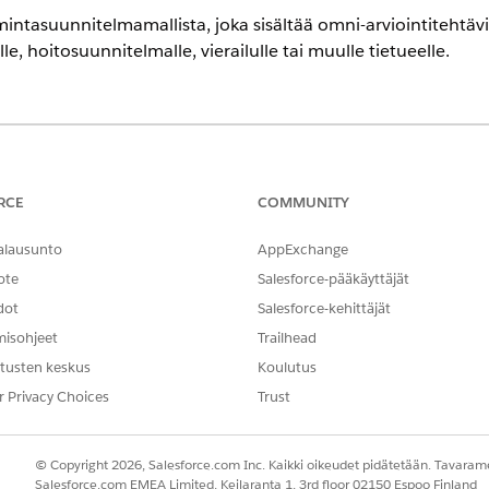
ntasuunnitelmamallista, joka sisältää omni-arviointitehtäviä
lle, hoitosuunnitelmalle, vierailulle tai muulle tietueelle.
TARVITTAVAT KÄYTTÖOIKEUDET
RCE
COMMUNITY
en:
Toimintasuunnitelmat-käytt
alausunto
AppExchange
nnitelmamallia, luo siitä esiintymä mallin kohdeobjektin tiet
ote
Salesforce-pääkäyttäjät
n, tarkastajat, tutkijat, tapaustyöntekijät ja muut henkilöst
dot
Salesforce-kehittäjät
ilehdestä.
misohjeet
Trailhead
tusten keskus
Koulutus
stimestä objekti, jonka haluat liittää toimintasuunnitelmaan.
r Privacy Choices
Trust
t-viiteluettelosta
Uusi suunnitelma
.
späivä.
elmamalli-kentästä malli, joka sisältää omni-arviointitehtäväsi.
© Copyright 2026, Salesforce.com Inc. Kaikki oikeudet pidätetään. Tavarame
Salesforce.com EMEA Limited, Keilaranta 1, 3rd floor 02150 Espoo Finland