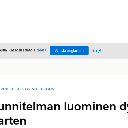
lla. Katso lisätietoja
täältä
.
Vaihda englantiin
Ei nyt
PUBLIC SECTOR SOLUTIONS
unnitelman luominen d
varten