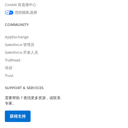
Cookie 首选项中心
示例
对于沙龙消防安全检查的动态评估，您需要营业执照申请记录。
您的隐私选择
创建一个供虚构沙龙用于本示例。创建应用程序时，根据需要创
建所需的（虚拟）客户、联系人和许可证类型。或者，使用贵组
COMMUNITY
织中的现有营业执照记录。如果需要，您可以稍后从记录中删除
行动计划。
AppExchange
对于营业执照申请的操作计划，指定这些详细信息：
Salesforce 管理员
Salesforce 开发人员
名称：[客户名称]的
消防安全检查
开始日期：当前日期
Trailhead
行动计划模板：
沙龙消防安全检查
培训
Trust
SUPPORT & SERVICES
本文章是否解决您的问题？
需要帮助？查找更多资源，或联系
请与我们共享您的想法，以便我们进行改进！
专家。
是
否
获得支持