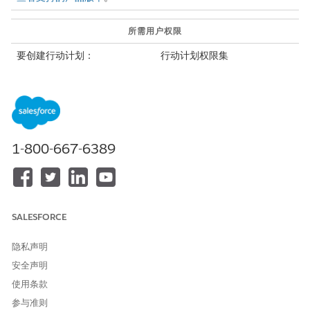
所需用户权限
要创建行动计划：
行动计划权限集
要使用行动计划模板，请从模板目标对象上的特定记录创建行动计
划模板的实例。当您为特定记录创建行动计划时，全方位评估任务
可供检查员、调查员、个案工作人员和其他工作人员在“评估”选项
卡上完成。
1-800-667-6389
从应用程序启动程序中，查找并选择要与行动计划关联的对象。
选择记录。
在行动计划相关列表中，单击
新建计划
。
输入名称并选择开始日期。
对于行动计划模板，搜索并选择包含全方位评估任务的模板。
SALESFORCE
或者，选择状态。
单击
下一步
。
隐私声明
查看所需任务并保存您的工作。
安全声明
使用条款
参与准则