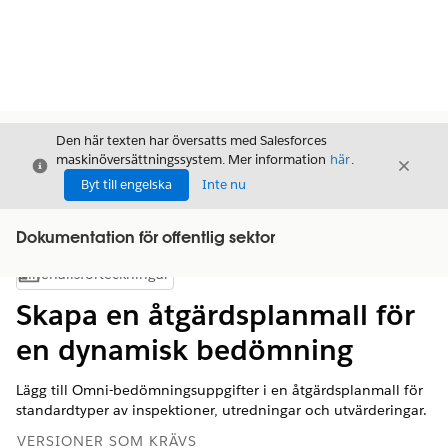
Den här texten har översatts med Salesforces
maskinöversättningssystem. Mer information
här
.
Stäng
Stäng
Stäng
Byt till engelska
Inte nu
Dokumentation för offentlig sektor
Innehållsförteckningar
Visa innehållsförteckning
Skapa en åtgärdsplanmall för
en dynamisk bedömning
Lägg till Omni-bedömningsuppgifter i en åtgärdsplanmall för
standardtyper av inspektioner, utredningar och utvärderingar.
VERSIONER SOM KRÄVS