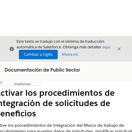
Este texto se tradujo con el sistema de traducción
automática de Salesforce. Obtenga más detalles
aquí
.
Cerrar
Cerrar
Cerrar
Cambiar a inglés
Ahora no
Documentación de Public Sector
Índice de
Mostrar índice de materias
materias
ctivar los procedimientos de
ntegración de solicitudes de
eneficios
tive los procedimientos de integración del Marco de trabajo de
scubrimiento para guardar datos de solicitudes, modificar solicitud