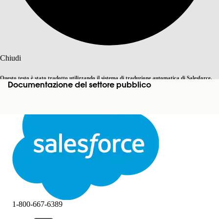
Cerca
Chiudi
Questo testo è stato tradotto utilizzando il sistema di traduzione automatica di Salesforce.
Documentazione del settore pubblico
Passa all'inglese
Non ora
Ulteriori dettagli sono disponibili
qui
.
Chiudi
Chiudi
1-800-667-6389