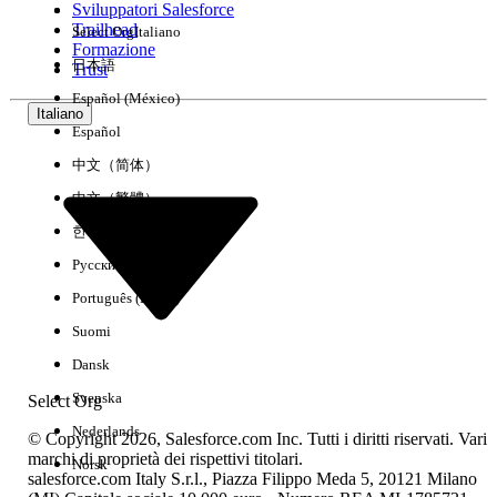
Sviluppatori Salesforce
Trailhead
Select Org
Italiano
Esperienza
Formazione
日本語
Trust
Español (México)
Italiano
Español
Cancella tutto
Chiudi
中文（简体）
中文（繁體）
한국어
Русский
Português (Brasil)
Suomi
Dansk
Svenska
Select Org
Nederlands
© Copyright 2026, Salesforce.com Inc. Tutti i diritti riservati. Vari
marchi di proprietà dei rispettivi titolari.
Norsk
salesforce.com Italy S.r.l., Piazza Filippo Meda 5, 20121 Milano
Nessun risultato