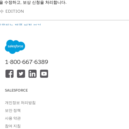
을 수정하고, 보상 신청을 처리합니다.
수 EDITION
지원되는 제품 버전 보기
필요한 사용자 권한
통합 절차 활성화:
OmniStudio 관리자
1-800-667-6389
합 절차를 활성화하여 응용 프로그램 데이터 저장
eateIndividualApplicationAndRelatedRecords 통합 절차는 개별 신청
련 사례를 만들고 개별 신청과 연결된 사전 신청 참조를 업데이트합니다.
앱 시작 관리자에서
Omnistudio 통합 절차
를 찾아서 선택합니다.
SALESFORCE
BenefitManagement/CreateIndividualAppliationAndRelatedReco
를
확장한 다음,
CreateIndividualApplicationAndRelatedRecords(
개인정보 처리방침
1)를
선택합니다.
보안 정책
구조 패널에서
프로세스 구성
을 클릭합니다.
사용 약관
Activate Version(버전 활성화)
을 클릭합니다.
참여 지침