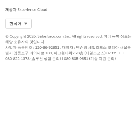
ocessIndividualApplicationForBenefits 통합 절차는 혜택 신청의 가구
제공자
Experience Cloud
원이 미국 시민인지 여부를 확인하고 가구의 연간 소득 총액을 계산합니다
런 다음 PSSExpCloud_PrescreeningForBenefits 식 집합을 호출하여 
구 소득이 혜택 자격 임계값을 충족하는지 여부를 확인합니다. 신청 참가
Select Org
한국어
 적격인 경우 통합 절차에서 신청 상태를 검토 중으로 설정합니다. 그렇지
면 신청 상태가 거부됨으로 설정됩니다.
© Copyright 2026, Salesforce.com Inc. All rights reserved. 여러 등록 상표는
해당 소유자의 것입니다.
앱 시작 관리자에서
Omnistudio 통합 절차
를 찾아서 선택합니다.
사업자 등록번호 : 120-86-92851 , 대표자 : 벤슨웡 세일즈포스 코리아 서울특
BenefitManagement/ProcessIndividualApplication
을 확장한 다음,
별시 영등포구 여의대로 108, 파크원타워2 28층 (세일즈포스) 07335 TEL :
ProcessIndividualApplicationForBenefits(버전 1)
080-822-1378 (솔루션 상담 문의) | 080-805-9651 (기술 지원 문의)
을 선택합니다.
원하는 경우 통합 절차를 사용자 정의하여 검사를 추가하거나 변경합니
구조 패널에서
프로세스 구성
을 클릭합니다.
Activate Version(버전 활성화)
을 클릭합니다.
이 기사를 통해 문제를 해결했습니까?
개선을 위한 의견을 보내주세요.
예
아니요