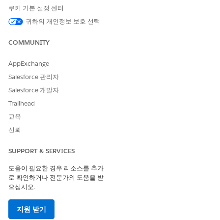
품된 신청을 수정하기 위한 통합 절차 활성화
쿠키 기본 설정 센터
odifyReturnedIndividualApplication 통합 절차는 구성원에게 반환된 
귀하의 개인정보 보호 선택
 신청을 수정하여 추가 세부 사항 및 지원 문서를 제공할 수 있도록 합니다
존 문서 체크리스트 항목을 삭제하고 새 문서 체크리스트 항목을 만듭니다
COMMUNITY
한 새 평가를 만들고 원격 작업을 사용하여 신청 데이터를 평가 및 평가 
답 개체에 저장합니다.
AppExchange
설정에서 빠른 찾기 상자에
를 입력한 다음,
설치된 패키
설치된 패키지
Salesforce 관리자
를 선택합니다.
Salesforce 개발자
Omnistudio 패키지의 네임스페이스 접두사를 기록합니다.
Trailhead
앱 시작 관리자에서
Omnistudio 통합 절차
를 찾아서 선택합니다.
교육
BenefitManagement/ModifyReturnedIndividualApplication
을 확
한 다음,
ModifyReturnedIndividualApplication(버전 1)
을 선택합니다
신뢰
구조 패널 하단에서
저장-응답
을 선택합니다.
속성 패널에서 원격 클래스가
<Omnistudio-namspace-
SUPPORT & SERVICES
prefix>.StoreResponses
인지 확인합니다. 필요한 경우 설치된
도움이 필요한 경우 리소스를 추가
Omnistudio 패키지의 네임스페이스 접두사를 포함하도록 편집합니다.
로 확인하거나 전문가의 도움을 받
구조 패널에서
프로세스 구성
을 선택합니다.
으십시오.
변경 사항을 저장하고 통합 절차를 활성화합니다.
지원 받기
상 신청을 처리하기 위한 통합 절차 활성화