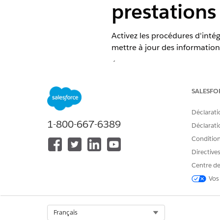
prestations
Activez les procédures d'inté
mettre à jour des information
ÉDITIONS REQUISES
Afficher les éditions
de produits 
SALESFO
Déclarati
1-800-667-6389
Déclaratio
Pour activer les procédures d'in
Conditions
Dans le Lanceur d'application
Directive
Agrandissez
BenefitManagem
Centre de
Dans le panneau Structure, s
Vos
Cliquez sur
Activer la version
.
Répétez les étapes pour active
BenefitManagement/Create
BenefitManagement/Creat
Select Org
Français