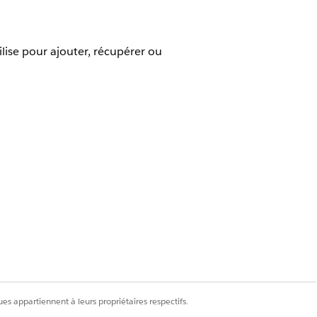
lise pour ajouter, récupérer ou
o
ldIncome
.
ez-vous d'activer la version correcte.
es appartiennent à leurs propriétaires respectifs.