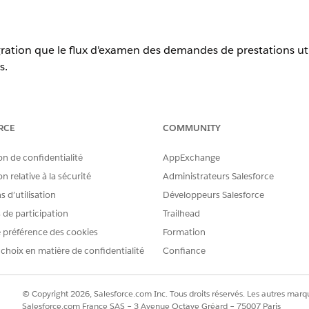
gration que le flux d'examen des demandes de prestations uti
s.
prises en charge.
RCE
COMMUNITY
on de confidentialité
AppExchange
AUTORISATIONS UTILISATEUR REQUISES
n relative à la sécurité
Administrateurs Salesforce
tégration :
Administrateur d'OmniStudi
 d’utilisation
Développeurs Salesforce
, recherchez et sélectionnez
Procédures d'intégration
Omnistudio.
s de participation
Trailhead
ent/ProcessHouseholdIncome
, puis sélectionnez
ProcessHouseho
 préférence des cookies
Formation
électionnez
Configuration de la
procédure.
 choix en matière de confidentialité
Confiance
r ces procédures d'intégration. Si vous les avez personnalisés, assur
SerializedRecordList - CreateSerializedRecordList
© Copyright 2026, Salesforce.com Inc. Tous droits réservés. Les autres marqu
ePartyExpenses - CreatePartyExpenses
Salesforce.com France SAS – 3 Avenue Octave Gréard – 75007 Paris