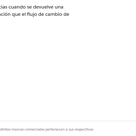
ncias cuando se devuelve una
ación que el flujo de cambio de
o
tancias devueltas
cation modifica una aplicación de
r detalles adicionales y
y crea nuevos elementos de lista
mota para guardar datos de
istintas marcas comerciales pertenecen a sus respectivos
e la acción remota está