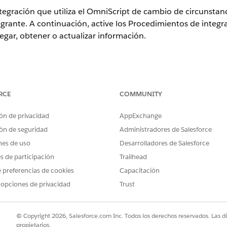
tegración que utiliza el OmniScript de cambio de circunsta
egrante. A continuación, active los Procedimientos de integr
regar, obtener o actualizar información.
atibles.
RCE
COMMUNITY
PERMISOS DE USUARIO NECESARIOS
ón de privacidad
AppExchange
imientos de integración:
Administrador de OmniStudi
ón de seguridad
Administradores de Salesforce
nes de uso
Desarrolladores de Salesforce
integración para modificar solicitudes de cambio de circuns
es de participación
Trailhead
ción ChangeOfCircumstances/ModifyReturnedIndividualAppli
 preferencias de cookies
Capacitación
 se devuelve a un integrante de modo que pueda proporciona
 opciones de privacidad
Trust
 elementos de lista de selección de documentos existentes 
También crea una nueva evaluación y utiliza una acción re
© Copyright 2026, Salesforce.com Inc. Todos los derechos reservados. Las d
aluación y Respuesta de pregunta de evaluación. Confirme qu
propietarios.