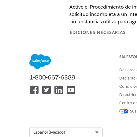
Active el Procedimiento de in
solicitud incompleta a un int
circunstancias utiliza para ag
EDICIONES NECESARIAS
Ver ediciones de
productos comp
SALESFO
Declaraci
Para modificar y activar proced
1-800-667-6389
Declaraci
Condicio
Activar el procedimiento de 
Directric
El procedimiento de integra
Centro de
cambio de circunstancias que
Sus
documentos de apoyo. Elimina
de selección de documentos. 
solicitudes en los objetos Ev
Select Org
Español (México)