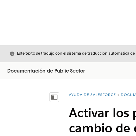
Cerrar
Este texto se tradujo con el sistema de traducción automática de
Documentación de Public Sector
AYUDA DE SALESFORCE
DOCUM
Usted está aquí:
Mostrar índice de materias
Activar los
cambio de c