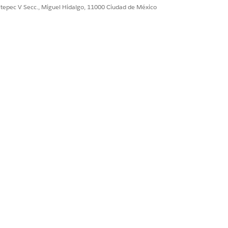
ultepec V Secc., Miguel Hidalgo, 11000 Ciudad de México
ación, seleccione
Paquetes instalados
.
udio.
yReturnedIndividualApplication
ponses
. Si es necesario, modifíquelo
udio.
eleccione
e activar la versión correcta.