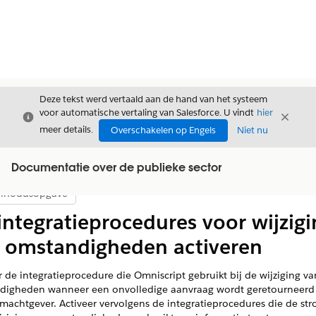
Deze tekst werd vertaald aan de hand van het systeem
voor automatische vertaling van Salesforce. U vindt
hier
Sluiten
Sluite
Sluiten
meer details.
Overschakelen op Engels
Niet nu
Documentatie over de publieke sector
nhoudsopgave
Inhoudsopgave weergeven
integratieprocedures voor wijzigi
 omstandigheden activeren
r de integratieprocedure die Omniscript gebruikt bij de wijziging va
digheden wanneer een onvolledige aanvraag wordt geretourneerd
machtgever. Activeer vervolgens de integratieprocedures die de st