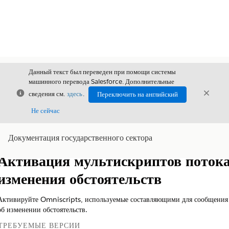
Данный текст был переведен при помощи системы
машинного перевода Salesforce. Дополнительные
Закрыть
Закры
сведения см.
здесь
.
Переключить на английский
Закрыт
Не сейчас
Документация государственного сектора
Содержание
Показать содержание
Активация мультискриптов поток
изменения обстоятельств
Активируйте Omniscripts, используемые составляющими для сообщения
об изменении обстоятельств.
ТРЕБУЕМЫЕ ВЕРСИИ