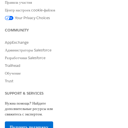
Правила участия
ChangeOfCircumstances/ReportChangeOfCircumstances -
ChangeOfCircumstancesReportChangeOfCircumstances
Центр настроек cookie-файлов
(версия 1)
Your Privacy Choices
COMMUNITY
ЭТА СТАТЬЯ РЕШИЛА ВАШУ ПРОБЛЕМУ?
AppExchange
Оставьте свой отзыв, чтобы мы могли стать лучше!
Администраторы Salesforce
Да
Нет
Разработчики Salesforce
Trailhead
Обучение
Trust
SUPPORT & SERVICES
Нужна помощь? Найдите
дополнительные ресурсы или
свяжитесь с экспертом.
Получить поддержку