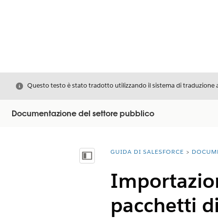
Chiudi
Questo testo è stato tradotto utilizzando il sistema di traduzione 
Documentazione del settore pubblico
GUIDA DI SALESFORCE
DOCUM
Ti trovi qui:
Mostra sommario
Importazion
pacchetti di