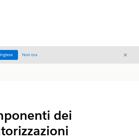
Chiud
'inglese
Non ora
Chiudi
mponenti dei
utorizzazioni