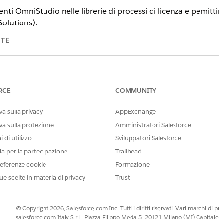
ti OmniStudio nelle librerie di processi di licenza e pemitti
Solutions).
STE
te
.
AUTORIZZAZIONI UTENTE RICHIESTE
RCE
COMMUNITY
ponenti OmniStudio:
Amministratore OmniStudio
a sulla privacy
AppExchange
trovare e selezionare
OmniStudio
.
va sulla protezione
Amministratori Salesforce
'app, selezionare
OmniScript
.
 di utilizzo
Sviluppatori Salesforce
da per la partecipazione
Trailhead
cchetto del processo. Fare clic su
Apri
e quindi su
Avanti
.
eferenze cookie
Formazione
a importare, seguire le indicazioni visualizzate. È possibile selezio
, Procedure di integrazione, Mappatori di dati, FlexCard e Insiemi d
ue scelte in materia di privacy
Trust
e i componenti, fare clic su
Attiva più tardi
. Per utilizzarli così com
© Copyright 2026, Salesforce.com Inc. Tutti i diritti riservati. Vari marchi di pro
uni casi, i componenti devono essere attivati in un ordine specifico
salesforce.com Italy S.r.l., Piazza Filippo Meda 5, 20121 Milano (MI) Capit