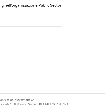
ng nell'organizzazione Public Sector
nare uno o tutti i componenti del
i espressioni.
e sono, fare clic su
Attiva ora
.
prietà dei rispettivi titolari.
. Prima di attivare i componenti, in
ale sociale 10.000 euro - Numero REA MI-1785731 P.IVA