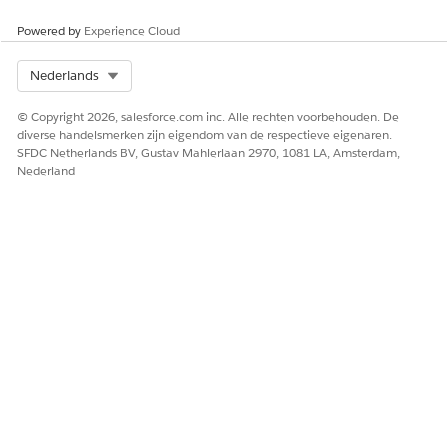
Powered by
Experience Cloud
Select Org
Nederlands
HEEFT DIT ARTIKEL UW PROBLEEM OPGELOST?
© Copyright 2026, salesforce.com inc. Alle rechten voorbehouden. De
Laat ons weten wat we kunnen doen om te verbeteren!
diverse handelsmerken zijn eigendom van de respectieve eigenaren.
SFDC Netherlands BV, Gustav Mahlerlaan 2970, 1081 LA, Amsterdam,
Ja
Nee
Nederland