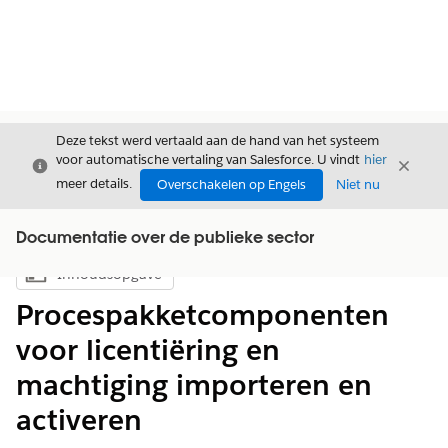
Deze tekst werd vertaald aan de hand van het systeem
voor automatische vertaling van Salesforce. U vindt
hier
Sluiten
Sluite
Sluiten
meer details.
Overschakelen op Engels
Niet nu
Documentatie over de publieke sector
Inhoudsopgave
Inhoudsopgave weergeven
Procespakketcomponenten
voor licentiëring en
machtiging importeren en
activeren