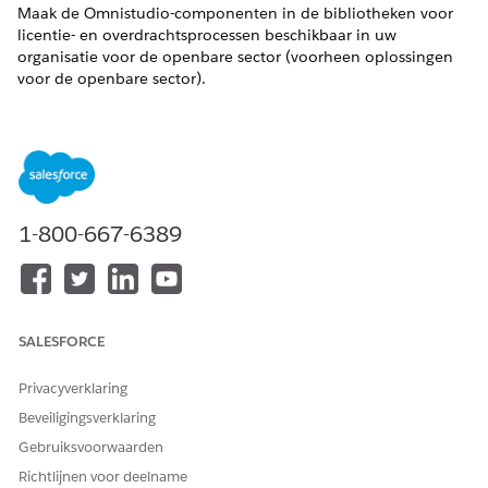
Maak de Omnistudio-componenten in de bibliotheken voor
licentie- en overdrachtsprocessen beschikbaar in uw
organisatie voor de openbare sector (voorheen oplossingen
voor de openbare sector).
VEREISTE EDITIONS
Ondersteunde productedities weergeven
.
BENODIGDE GEBRUIKERSMACHTIGINGEN
1-800-667-6389
Omnistudio-componenten
OmniStudio-beheerder
importeren en activeren:
Zoek en selecteer vanuit de Appstarter
Omnistudio
.
Selecteer
Omniscripts
in het navigatiemenu van de app.
SALESFORCE
Klik op
Importeren
.
Blader naar het JSON-bestand voor het procespakket. Klik
Privacyverklaring
op
Openen
en vervolgens op
Volgende
.
Beveiligingsverklaring
Volg voor het selecteren van de te importeren items de
Gebruiksvoorwaarden
aanwijzingen. U kunt een of alle componenten in het
Richtlijnen voor deelname
pakket selecteren, inclusief Omniscripts,