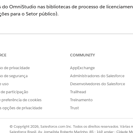
 do OmniStudio nas bibliotecas de processo de licenciamen
ções para o Setor público).
suporte
.
PERMISSÕES DO USUÁRIO NECESSÁRIAS
RCE
COMMUNITY
entes do OmniStudio:
Administrador do OmniStud
o de privacidade
AppExchange
ocalize e selecione
Omnistudio
.
ão de segurança
Administradores do Salesforce
icativo, selecione
OmniScripts
.
e uso
Desenvolvedores do Salesforce
s de participação
Trailhead
uivo JSON do pacote do processo. Clique em
Abrir
e depois em
Avan
 preferência de cookies
Treinamento
mportar, siga as instruções. Você pode selecionar qualquer um ou t
edimentos de integração, Mapeadores de dados, FlexCards e Conjun
s opções de privacidade
Trust
r os componentes, clique em
Ativar mais tarde
. Para usá-los como e
© Copyright 2026, Salesforce.com Inc. Todos os direitos reservados. Várias m
guns casos, os componentes devem ser ativados em uma ordem espe
Salesforce Brasil, Av. Jornalista Roberto Marinho, 85 - 14º andar - Cidade M