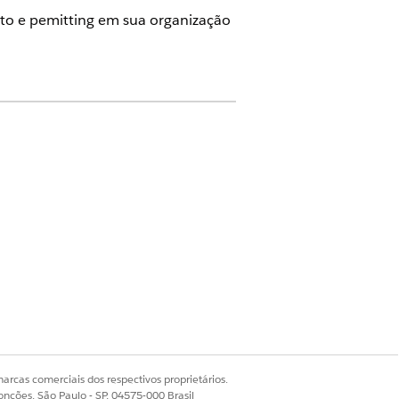
to e pemitting em sua organização
io
çar
.
odos os componentes no pacote,
tos de expressões.
stão, clique em
Ativar agora
.
arcas comerciais dos respectivos proprietários.
cífica. Antes de ativar
onções, São Paulo - SP, 04575-000 Brasil