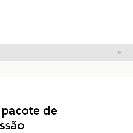
Fecha
Fechar
 pacote de
issão