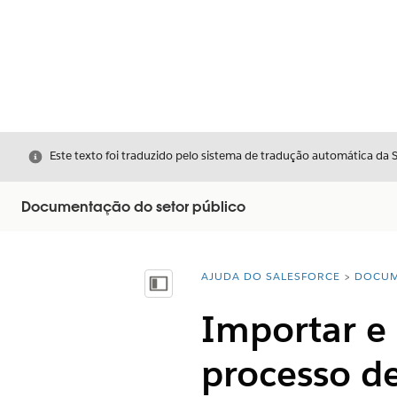
Fechar
Este texto foi traduzido pelo sistema de tradução automática da 
Documentação do setor público
AJUDA DO SALESFORCE
DOCUM
Você está aqui:
Mostrar índice
Importar e
processo d