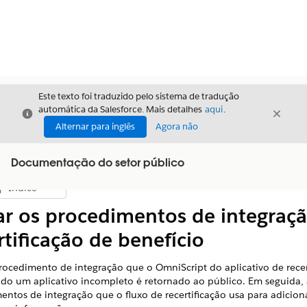
Este texto foi traduzido pelo sistema de tradução
automática da Salesforce. Mais detalhes
aqui
.
Fechar
Fecha
Fechar
Alternar para inglês
Agora não
Documentação do setor público
Índice
Mostrar índice
ar os procedimentos de integraç
rtificação de benefício
Procedimento de integração que o OmniScript do aplicativo de recer
do um aplicativo incompleto é retornado ao público. Em seguida, 
entos de integração que o fluxo de recertificação usa para adiciona