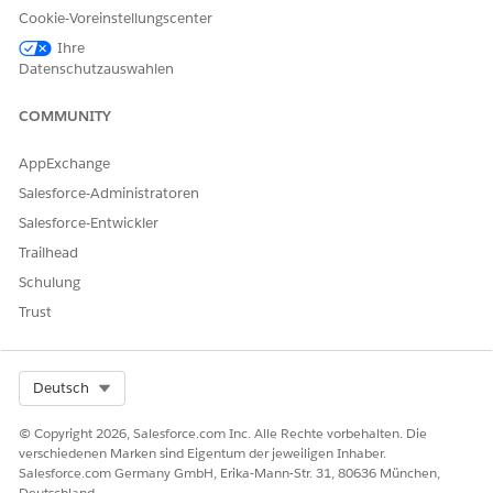
(Version 1)
Cookie-Voreinstellungscenter
Diese OmniScripts werden in den Flows für die Neuzertifizierung
Ihre
von Vorteilen und die Änderung von Umständen verwendet.
Datenschutzauswahlen
Wenn Sie den Flow für Änderungen der Umstände eingerichtet
und die richtigen Versionen dieser OmniScripts aktiviert haben,
COMMUNITY
müssen Sie sie nicht erneut aktivieren.
ChangeOfCircumstances/UpdateHouseHoldMemberDetails 
AppExchange
Aktualisieren der HouseHold-Mitgliederdetails (Version 1)
Salesforce-Administratoren
ChangeOfCircumstances/SignatureCapture –
Salesforce-Entwickler
SignatureCapture (Version 1)
ChangeOfCircumstances/ApplicationSubmissionConfirmatio
Trailhead
– ApplicationSubmissionConfirmation (Version 1)
Schulung
Trust
KONNTEN SIE IHR PROBLEM MITHILFE DIESES ARTIKELS LÖSEN?
Select Org
Deutsch
Geben Sie uns Feedback, damit wir uns verbessern können.
Ja
Nein
© Copyright 2026, Salesforce.com Inc. Alle Rechte vorbehalten. Die
verschiedenen Marken sind Eigentum der jeweiligen Inhaber.
Salesforce.com Germany GmbH, Erika-Mann-Str. 31, 80636 München,
Deutschland