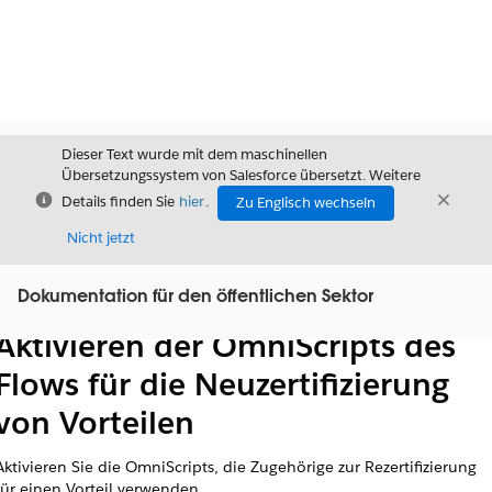
Dieser Text wurde mit dem maschinellen
Übersetzungssystem von Salesforce übersetzt. Weitere
Schließen
Schli
Details finden Sie
hier
.
Zu Englisch wechseln
Schließ
Nicht jetzt
Dokumentation für den öffentlichen Sektor
Inhalt
Inhalt anzeigen
Aktivieren der OmniScripts des
Flows für die Neuzertifizierung
von Vorteilen
Aktivieren Sie die OmniScripts, die Zugehörige zur Rezertifizierung
für einen Vorteil verwenden.