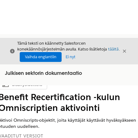
Tämä teksti on käännetty Salesforcen
konekäännösjärjestelmän avulla. Katso lisätietoja
täältä
.
Sulje
Sulje
Sulje
Vaihda englantiin
Ei nyt
Julkisen sektorin dokumentaatio
Sisällysluettelo
Näytä sisällysluettelo
Benefit Recertification -kulun
Omniscriptien aktivointi
Aktivoi Omniscripts-objektit, joita käyttäjät käyttävät hyväksyäkseen
etuuden uudelleen.
VAADITUT VERSIOT