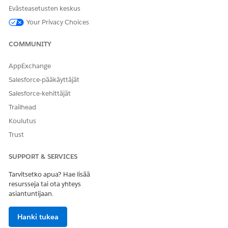
Omniscriptien oikeat versiot, sinun ei tarvitse aktivoida niitä
Evästeasetusten keskus
uudelleen.
ChangeOfCircumstances/UpdateHouseHoldMemberDetails -
Your Privacy Choices
Päivitä HouseHold-jäsenten lisätiedot (versio 1)
ChangeOfCircumstances/SignatureCapture -
COMMUNITY
SignatureCapture (Versio 1)
ChangeOfCircumstances/ApplicationSubmissionConfirmatio
AppExchange
- ApplicationSubmissionConfirmation (versio 1)
Salesforce-pääkäyttäjät
Salesforce-kehittäjät
Trailhead
RATKAISIKO TÄMÄ ARTIKKELI ONGELMASI?
Koulutus
Anna palautetta, jotta voimme kehittyä!
Trust
Kyllä
Ei
SUPPORT & SERVICES
Tarvitsetko apua? Hae lisää
resursseja tai ota yhteys
asiantuntijaan.
Hanki tukea