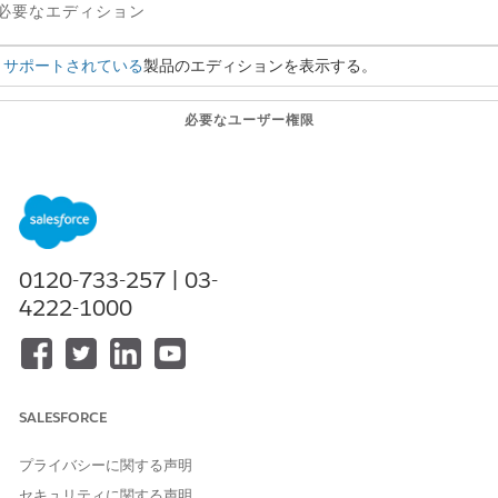
必要なエディション
サポートされている
製品のエディションを表示する。
必要なユーザー権限
OmniScript を有効化する
OmniStudio 管理者
アプリケーションランチャーで、[
Omniscripts]
を見つけて選択し
す。
[
Reertification/HouseholdIncome
] を展開し、[
Reertify
Household Income (Version 1)
] を選択します。
0120-733-257 | 03-
Integration Procedure をカスタマイズした場合は、必ず正しいバ
4222-1000
ジョンを有効化してください。
[
Activate Version
(バージョンの有効化)] をクリックします。
この手順を繰り返して、次の OmniScript を有効化します。カスタ
イズした場合は、必ず正しいバージョンを有効化してください。
再認定/申請 - ApplyForRecertification (バージョン 1)
SALESFORCE
これらの OmniScript は、給付の再認定フローと状況の変更フロー
プライバシーに関する声明
両方で使用されます。状況の変更フローを設定し、これらの
セキュリティに関する声明