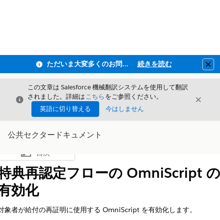
ただいま大変多くのお問い合わせをいただいており、ご連絡までにお時間を頂戴しております
続きを読む
Clo
この文章は Salesforce 機械翻訳システムを使用して翻訳
されました。詳細は
こちら
をご参照ください。
閉じる
閉じ
閉じる
英語に切り替える
今はしません
公共セクタードキュメント
目次
目次を表示
特典再認定フローの OmniScript 
有効化
対象者が給付の再証明に使用する OmniScript を有効化します。