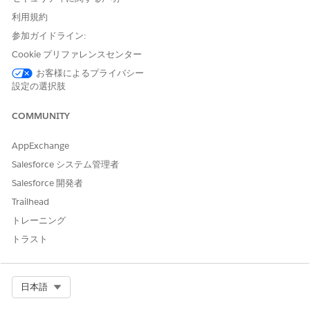
OmniScript の正しいバージョンを有効化した場合、再度有効化する
必要はありません。
利用規約
ChangeOfCircumstances/UpdateHouseHoldMemberDetails -
参加ガイドライン:
HouseHold メンバーの詳細の更新 (バージョン 1)
Cookie プリファレンスセンター
ChangeOfCircumstances/SignatureCapture -
SignatureCapture (バージョン 1)
お客様によるプライバシー
設定の選択肢
ChangeOfCircumstances/ApplicationSubmissionConfirmatio
- ApplicationSubmissionConfirmation (バージョン 1)
COMMUNITY
AppExchange
この記事で問題は解決されましたか?
Salesforce システム管理者
ご意見をお待ちしております。
Salesforce 開発者
Trailhead
はい
いいえ
トレーニング
トラスト
Select Org
日本語