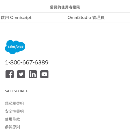
需要的使用者權限
啟用 Omniscript:
OmniStudio 管理員
進入 App Launcher,尋找並選取「
Omniscript
」。
展開「
Recertification/HouseholdIncome
」,然後選取「
重新認證
庭收入」(版本 1)
。
如果您已自訂整合程序,請確定您啟用正確的版本。
按一下「
啟用版本
」。
重複步驟以啟用這些 Omniscript。如果您已自訂這些版本,請確定您
1-800-667-6389
啟用正確的版本。
重新認證/應用程式 - ApplyForRecertification (版本 1)
這些 Omniscript 會用於福利重新認證與條件變更流程。如果您已設
條件變更流程並啟用這些 Omniscript 的正確版本,則無須再次啟用。
SALESFORCE
ChangeOfCircumstances/UpdateHouseHoldMemberDetails -
更新 HouseHold 成員詳細資料 (版本 1)
隱私權聲明
ChangeOfCircumstances/SignatureCapture -
安全性聲明
SignatureCapture (版本 1)
ChangeOfCircumstances/ApplicationSubmissionConfirmatio
使用條款
- ApplicationSubmissionConfirmation (版本 1)
參與原則