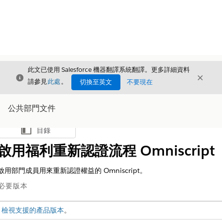
此文已使用 Salesforce 機器翻譯系統翻譯。更多詳細資料
結束
結束
結束
請參見
此處
。
切換至英文
不要現在
公共部門文件
目錄
顯示目錄
啟用福利重新認證流程 Omniscript
啟用部門成員用來重新認證權益的 Omniscript。
必要版本
檢視支援的產品版本
。