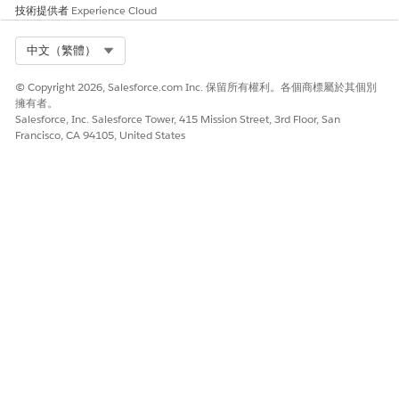
技術提供者
Experience Cloud
Select Org
中文（繁體）
© Copyright 2026, Salesforce.com Inc. 保留所有權利。各個商標屬於其個別
擁有者。
Salesforce, Inc. Salesforce Tower, 415 Mission Street, 3rd Floor, San
Francisco, CA 94105, United States