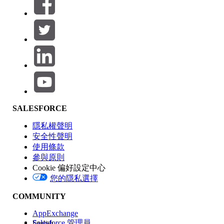
篩選器 (0)
選取篩選
新增
產品區域
SALESFORCE
功能影響
隱私權聲明
安全性聲明
使用條款
參與原則
Cookie 偏好設定中心
版本
您的隱私選擇
COMMUNITY
AppExchange
Salesforce 管理員
English