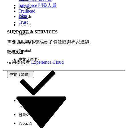
Salesforce 開發人員
Français
經驗
Trailhead
訓練
Deutsch
Trust
Italiano
SUPPORT & SERVICES
日本語
全部清除
完成
需要協助嗎？尋找更多資源或與專家連線。
Español (México)
Español
取得支援
中文（简体）
技術提供者
Experience Cloud
中文（繁體）
Select Org
中文（繁體）
한국어
Русский
沒有結果