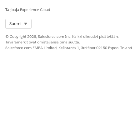
Tarjoaja
Experience Cloud
RATKAISIKO TÄMÄ ARTIKKELI ONGELMASI?
Anna palautetta, jotta voimme kehittyä!
Select Org
Suomi
Kyllä
Ei
© Copyright 2026, Salesforce.com Inc. Kaikki oikeudet pidätetään.
Tavaramerkit ovat omistajiensa omaisuutta.
Salesforce.com EMEA Limited, Keilaranta 1, 3rd floor 02150 Espoo Finland