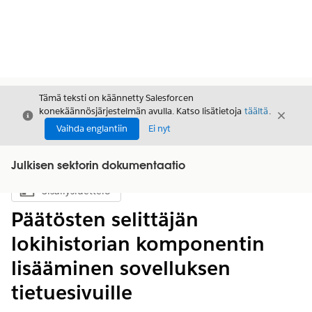
Tämä teksti on käännetty Salesforcen
konekäännösjärjestelmän avulla. Katso lisätietoja
täältä
.
Sulje
Sulje
Sulje
Vaihda englantiin
Ei nyt
Julkisen sektorin dokumentaatio
Sisällysluettelo
Näytä sisällysluettelo
Päätösten selittäjän
lokihistorian komponentin
lisääminen sovelluksen
tietuesivuille