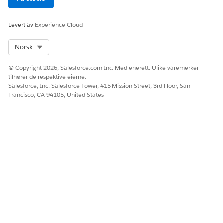
Levert av
Experience Cloud
HJALP DENNE ARTIKKELEN MED Å LØSE PROBLEMET DITT?
Select Org
Norsk
La oss få vite det slik at vi kan forbedre!
Ja
Nei
© Copyright 2026, Salesforce.com Inc. Med enerett. Ulike varemerker
tilhører de respektive eierne.
Salesforce, Inc. Salesforce Tower, 415 Mission Street, 3rd Floor, San
Francisco, CA 94105, United States