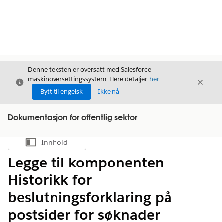
Denne teksten er oversatt med Salesforce
maskinoversettingssystem. Flere detaljer
her
.
Avslutt
Avslut
Avslutt
Bytt til engelsk
Ikke nå
Dokumentasjon for offentlig sektor
Innhold
Vis innholdsfortegnelse
Legge til komponenten
Historikk for
beslutningsforklaring på
postsider for søknader