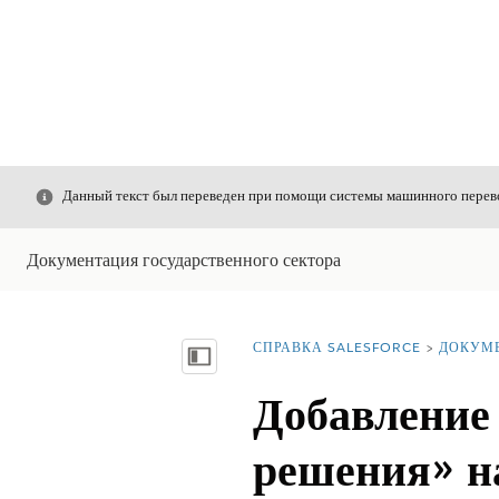
Закрыть
Данный текст был переведен при помощи системы машинного перево
Документация государственного сектора
СПРАВКА SALESFORCE
ДОКУМ
Вы находитесь здесь:
Показать содержание
Добавление
решения» н