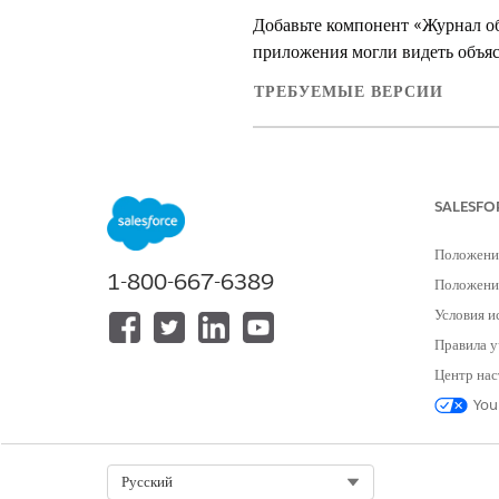
Добавьте компонент «Журнал о
приложения могли видеть объя
ТРЕБУЕМЫЕ ВЕРСИИ
Просмотр поддерживаемых версий
SALESFO
Для редактирования страниц запис
Положени
1-800-667-6389
Компонент «Журнал объяснения 
Положение
Чтобы просмотреть переменные
Условия и
действий для любой записи жур
Правила у
Центр нас
Для добавления компонента «Ж
You
В меню «Настройка» менеджера 
бизнес-лицензии
».
Нажмите
Lightning Record Pa
Select Org
Русский
бизнес-лицензии
».