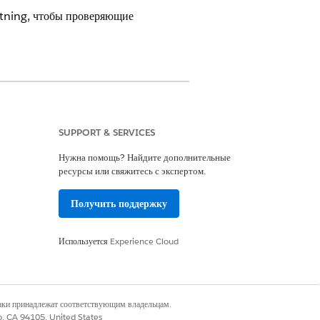
htning, чтобы проверяющие
SUPPORT & SERVICES
Нужна помощь? Найдите дополнительные
ресурсы или свяжитесь с экспертом.
мер версии для каждого решения.
ычисления решения, щелкните меню
Получить поддержку
ghtning:
Используется
Experience Cloud
ример, щелкните «
Заявка на получение
раница записи заявки на получение
наки принадлежат соответствующим владельцам.
co, CA 94105, United States