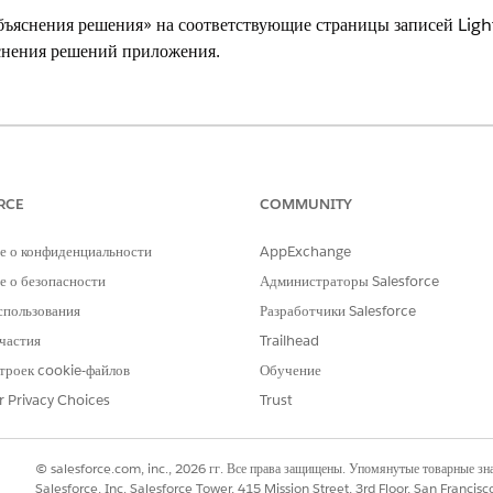
бъяснения решения» на соответствующие страницы записей Lig
снения решений приложения.
 продуктов
.
НЕОБХОДИМЫЕ ПОЛНОМОЧИЯ ПОЛЬЗОВАТЕЛЯ
RCE
COMMUNITY
ей Lightning:
Настройка приложения
е о конфиденциальности
AppExchange
решения» отображает дату и время, имя набора выражений и но
 о безопасности
Администраторы Salesforce
, значения и формулы, используемые набором выражений для в
спользования
Разработчики Salesforce
нала и выберите «
Просмотр сведений
».
частия
Trailhead
троек cookie-файлов
Обучение
урнал объяснения решения» на страницы записей приложения Li
r Privacy Choices
Trust
объектов нажмите на объект, макет которого нужно редактировать. Нап
ges
, а потом нажмите на имя макета страницы. Например, щелкните «
Ст
© salesforce.com, inc., 2026 гг. Все права защищены. Упомянутые товарные з
Salesforce, Inc. Salesforce Tower, 415 Mission Street, 3rd Floor, San Francis