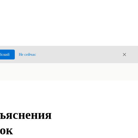
Закры
йский
Не сейчас
Закрыт
бъяснения
вок