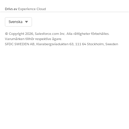
LÖSTE DENNA ARTIKEL DITT PROBLEM?
Drivs av
Experience Cloud
Berätta för oss vad vi kan förbättra!
Select Org
Svenska
Ja
Nej
© Copyright 2026, Salesforce.com Inc. Alla rättigheter förbehålles.
Varumärken tillhör respektive ägare.
SFDC SWEDEN AB, Klarabergsviadukten 63, 111 64 Stockholm, Sweden