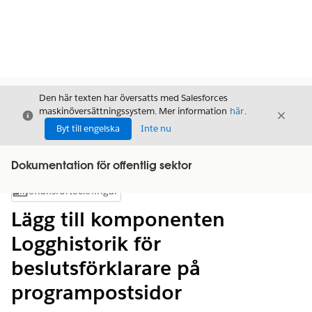
Den här texten har översatts med Salesforces
maskinöversättningssystem. Mer information
här
.
Stäng
Stäng
Stäng
Byt till engelska
Inte nu
Dokumentation för offentlig sektor
Innehållsförteckningar
Visa innehållsförteckning
Lägg till komponenten
Logghistorik för
beslutsförklarare på
programpostsidor