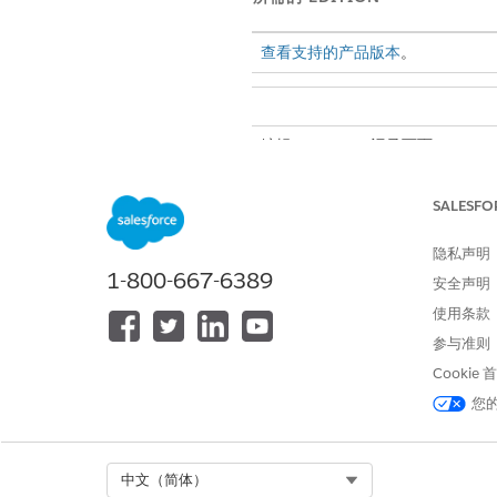
查看支持的产品版本
。
编辑 Lightning 记录页面：
决策解释器日志历史组件显示
SALESFO
详细信息
，以查看表达式集用
隐私声明
要将决策解释器日志历史组件添加到
1-800-667-6389
安全声明
从“设置”中，在对象管理器中
使用条款
单击
Lightning 记录页面
，然后
单击
编辑
。
参与准则
将
决策解释器日志历史
从组件面
Cookie
如果需要，使用属性面板添加筛
您
保存更改，并退出 Lightning
重复以将决策解释器日志历史组件添
Select Org
中文（简体）
另请参阅：