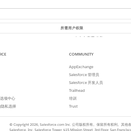
所需用户权限
自定义应用程序
每个决策的日期和时间、表达式集名称和版本号。审阅者可以单
RCE
COMMUNITY
于计算决策的变量、值和公式。
AppExchange
应用程序 Lightning 记录页面：
Salesforce 管理员
，单击要编辑其布局的对象。例如，单击
营业执照申请
。
Salesforce 开发人员
单击页面布局名称。例如，单击
营业执照申请记录页面
。
Trailhead
板拖到 Lightning 页面画布，并将其放在您想要显示的位置。
 首选项中心
培训
选器逻辑，以控制组件何时出现在页面上。有关更多信息，请查看
动态 Li
的隐私选择
Trust
 应用程序生成器。
加到单个应用程序 Lightning 记录页面。
© Copyright 2026, Salesforce.com Inc. 公司版权所有。保留所
Salesforce, Inc. Salesforce Tower, 415 Mission Street, 3rd Floor, San Francis