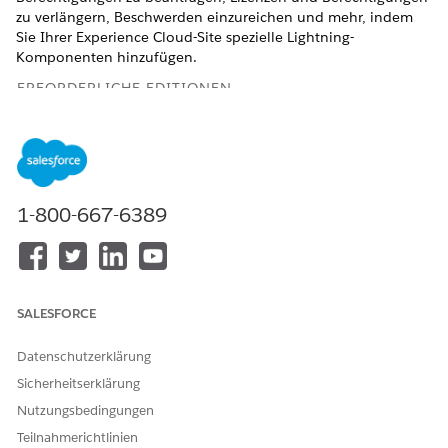
zu verlängern, Beschwerden einzureichen und mehr, indem
Sie Ihrer Experience Cloud-Site spezielle Lightning-
Komponenten hinzufügen.
ERFORDERLICHE EDITIONEN
Zeigen Sie unterstützte Produkt-Editionen
an.
ERFORDERLICHE BENUTZERBERECHTIGUNGEN
1-800-667-6389
Anpassen einer Experience
Mitglied der Site UND
Cloud-Site:
"Erfahrungen erstellen und
einrichten"
ODER
SALESFORCE
Mitglied der Site UND
"Setup und Konfiguration
Datenschutzerklärung
anzeigen" UND ein
Sicherheitserklärung
Erfahrungsadministrator,
Publisher oder Ersteller auf
Nutzungsbedingungen
dieser Site sein
Teilnahmerichtlinien