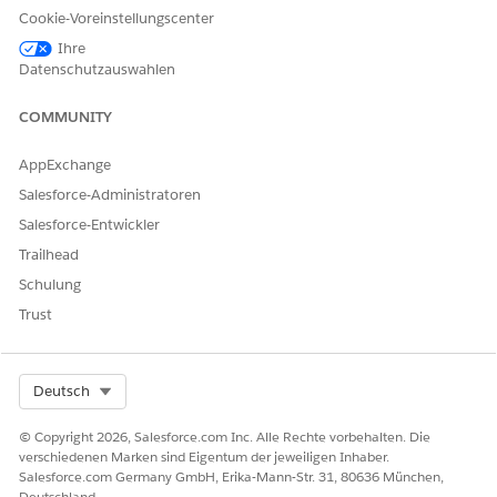
Fügen Sie den Seiten in der Experience Cloud-Site-Vorlage
Cookie-Voreinstellungscenter
"Lizenzen und Berechtigungen" Komponenten aus der
Ihre
Prozessbibliothek "Öffentlicher Sektor" hinzu.
Datenschutzauswahlen
Geben Sie unter "Setup" im Feld "Schnellsuche" den Text
COMMUNITY
ein und klicken Sie dann auf
Alle
Digitale Erfahrungen
Sites
.
AppExchange
Klicken Sie für Ihre Lizenzen und Berechtigungs-Site auf
Generator
.
Salesforce-Administratoren
Hinzufügen der Lightning-Webkomponente "Beurteilen
Salesforce-Entwickler
Sie Ihre Lizenz- oder Berechtigungsanforderungen":
Trailhead
Wählen Sie im Menü "Seiten" die Option
Lizenz oder
Schulung
Berechtigungsbedarf bewerten
aus.
Trust
Klicken Sie auf
und ziehen Sie
LWC
LicensingAndPermitting/Prescreening
aus dem
Abschnitt "Benutzerdefinierte Komponenten" auf die
Seite.
Select Org
Deutsch
© Copyright 2026, Salesforce.com Inc. Alle Rechte vorbehalten. Die
verschiedenen Marken sind Eigentum der jeweiligen Inhaber.
Salesforce.com Germany GmbH, Erika-Mann-Str. 31, 80636 München,
Deutschland