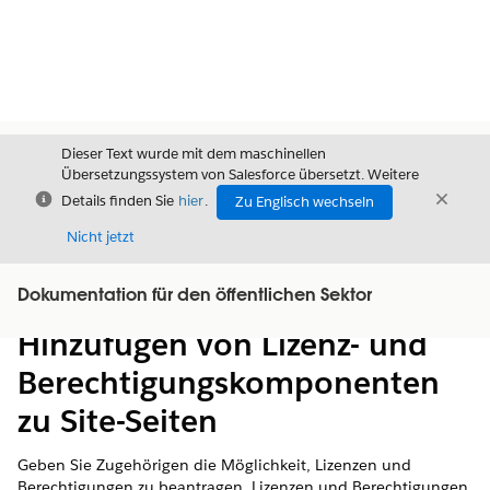
Dieser Text wurde mit dem maschinellen
Übersetzungssystem von Salesforce übersetzt. Weitere
Schließen
Schli
Details finden Sie
hier
.
Zu Englisch wechseln
Schließ
Nicht jetzt
Dokumentation für den öffentlichen Sektor
Inhalt
Inhalt anzeigen
Hinzufügen von Lizenz- und
Berechtigungskomponenten
zu Site-Seiten
Geben Sie Zugehörigen die Möglichkeit, Lizenzen und
Berechtigungen zu beantragen, Lizenzen und Berechtigungen