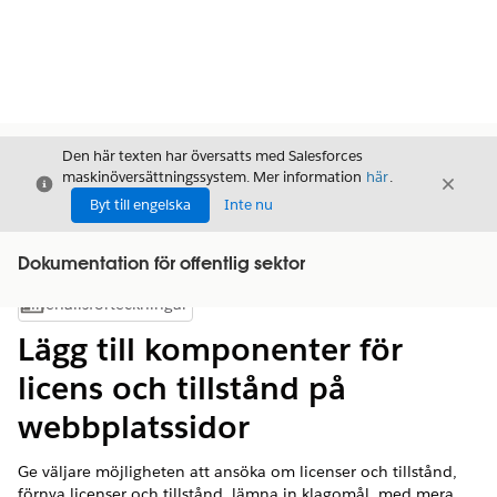
Den här texten har översatts med Salesforces
maskinöversättningssystem. Mer information
här
.
Stäng
Stäng
Stäng
Byt till engelska
Inte nu
Dokumentation för offentlig sektor
Innehållsförteckningar
Visa innehållsförteckning
Lägg till komponenter för
licens och tillstånd på
webbplatssidor
Ge väljare möjligheten att ansöka om licenser och tillstånd,
förnya licenser och tillstånd, lämna in klagomål, med mera,