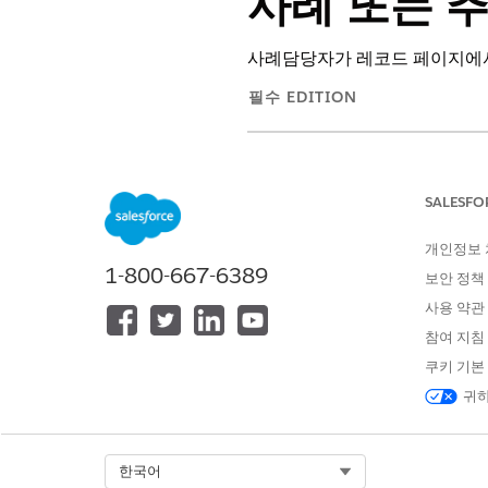
사례 또는 
사례담당자가 레코드 페이지에서
필수 EDITION
지원되는 제품 버전 보기
SALESFO
사용자 정의 버튼 또는 링크 만들기
개인정보
1-800-667-6389
보안 정책
아웃바운드 추천 Omniscript 만
사용 약관
사례 액세스:
참여 지침
추천에 액세스:
쿠키 기본
귀하
앱 시작 관리자에서
Omniscript
Referral/OutboundReferral
을
을 클릭
하고
실행 방법
을 선
Select Org
한국어
Lightning URL을 찾아 복사합