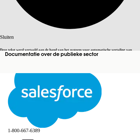
Zoeken
Sluiten
Deze tekst werd vertaald aan de hand van het systeem voor automatische vertaling van
Documentatie over de publieke sector
Overschakelen op Engels
Niet nu
Salesforce. U vindt
hier
meer details.
Sluiten
Sluiten
1-800-667-6389