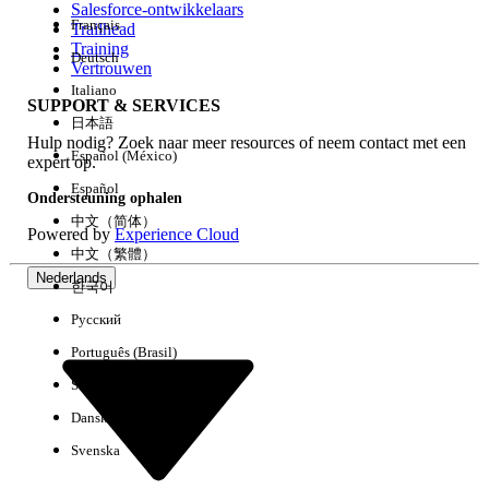
Salesforce-ontwikkelaars
Français
Trailhead
Ervaring
Training
Deutsch
Vertrouwen
Italiano
SUPPORT & SERVICES
日本語
Hulp nodig? Zoek naar meer resources of neem contact met een
Alles wissen
Gereed
Español (México)
expert op.
Español
Ondersteuning ophalen
中文（简体）
Powered by
Experience Cloud
中文（繁體）
Nederlands
한국어
Русский
Português (Brasil)
Suomi
Dansk
Svenska
Geen resultaten