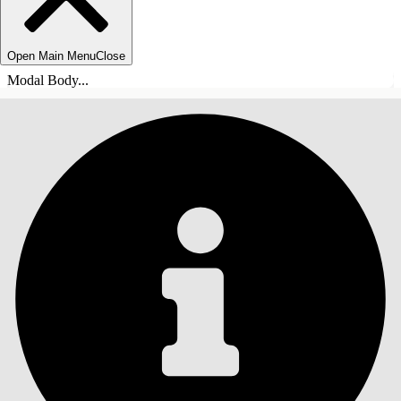
Open Main Menu
Close
Modal Body...
INHOUDSOPGAVE
Zoeken
Inhoudsopgave
weergeven
Inhoudsopgave