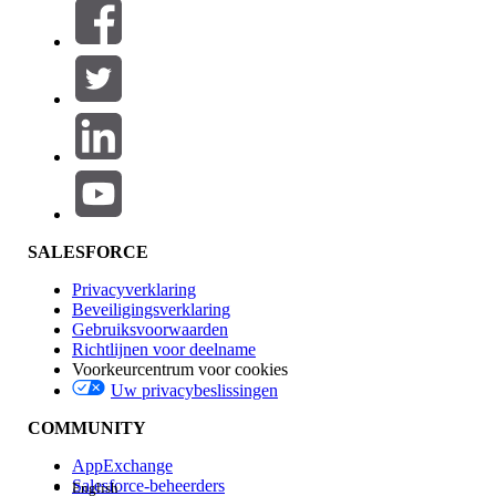
Filters (0)
FILTERS SELECTEREN
Productgebied
Toevoegen
Invloed op functies
SALESFORCE
Privacyverklaring
Beveiligingsverklaring
Gebruiksvoorwaarden
Richtlijnen voor deelname
Voorkeurcentrum voor cookies
Uw privacybeslissingen
Edition
COMMUNITY
AppExchange
Salesforce-beheerders
English