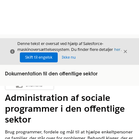
Denne tekst er oversat ved hjælp af Salesforce-
maskinoversættelsessystem. Du finder flere detaljer
her
.
Luk
Luk
Luk
Skift til engelsk
Ikke nu
Dokumentation til den offentlige sektor
Indhold
Vis indholdsfortegnelse
Administration af sociale
programmer i den offentlige
sektor
Brug programmer, fordele og mål til at hjælpe enkeltpersoner
og familier, der står over for problemer. Behandl klager, der er