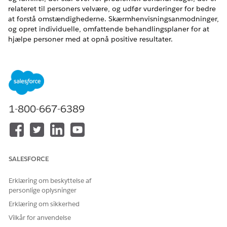
relateret til personers velvære, og udfør vurderinger for bedre
at forstå omstændighederne. Skærmhenvisningsanmodninger,
og opret individuelle, omfattende behandlingsplaner for at
hjælpe personer med at opnå positive resultater.
EDITIONSHEADING
Vis understøttede produktversioner
.
1-800-667-6389
Offentlig sektor Løsninger er nu Agentforce
BEMÆRK
Offentlig sektor. Du ser muligvis referencer til Løsninger til
SALESFORCE
den offentlige sektor i Salesforce-applikationer og -
dokumentation.
Erklæring om beskyttelse af
personlige oplysninger
Administration af socialt program består af en række objekter
Erklæring om sikkerhed
og guidede forløb, der hjælper dig med at fuldføre dit
Vilkår for anvendelse
agenturs mission om at betjene personer, der har brug for