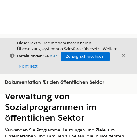
Dieser Text wurde mit dem maschinellen
Übersetzungssystem von Salesforce übersetzt. Weitere
Schließen
Schli
Details finden Sie
hier
.
Zu Englisch wechseln
Schließ
Nicht jetzt
Dokumentation für den öffentlichen Sektor
Inhalt
Inhalt anzeigen
Verwaltung von
Sozialprogrammen im
öffentlichen Sektor
Verwenden Sie Programme, Leistungen und Ziele, um
Einzelpersonen und Familien zu helfen, die in Not geraten