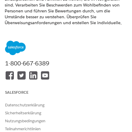
sind. Verarbeiten Sie Beschwerden zum Wohlbefinden von
Personen und führen Sie Bewertungen durch, um die
Umstände besser zu verstehen. Überprüfen Sie
Überweisungsanforderungen und erstellen Sie individuelle,
umfassende Versorgungspläne, damit Personen positive
Ergebnisse erzielen können.
ERFORDERLICHE EDITIONEN
Zeigen Sie unterstützte Produkt-Editionen
an.
1-800-667-6389
SALESFORCE
Lösungen für den öffentlichen Sektor heißen jetzt
HINWEIS
"Agentforce Public Sector". In Salesforce-Anwendungen
Datenschutzerklärung
und -Dokumentationen werden möglicherweise Verweise
auf Lösungen für den öffentlichen Sektor angezeigt.
Sicherheitserklärung
Nutzungsbedingungen
Die Verwaltung von sozialen Programmen besteht aus einer
Teilnahmerichtlinien