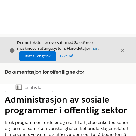
Denne teksten er oversatt med Salesforce
maskinoversettingssystem. Flere detaljer
her
.
Avslutt
Avslut
Avslutt
Bytt til engelsk
Ikke nå
Dokumentasjon for offentlig sektor
Innhold
Vis innholdsfortegnelse
Administrasjon av sosiale
programmer i offentlig sektor
Bruk programmer, fordeler og mål til å hjelpe enkeltpersoner
og familier som står i vanskeligheter. Behandle klager relatert
til personers velvære, og utfør vurderinger for å bedre forstå