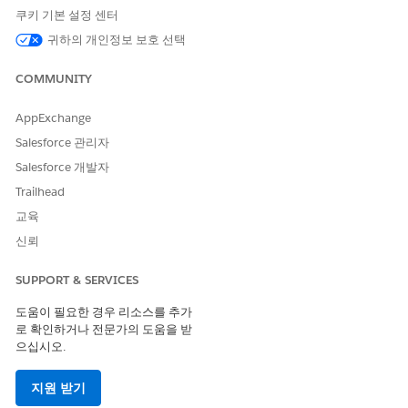
신청 레코드 페이지에서 규제 트랜잭션 수수료 관련 목록을
노트
쿠키 기본 설정 센터
보려면 관리자가 아닌 사용자에게 공공 부문 액세스 및 산업 방
귀하의 개인정보 보호 선택
문 권한 집합이 필요합니다. Knowledge 기사 참조
관리자가 아
닌 사용자는 규제 거래 수수료 관련 목록
에 액세스할 수 없습니
COMMUNITY
다.
AppExchange
행 항목에는 신청 수수료, 추가 수수료 또는 검사 수수료가 포함될
Salesforce 관리자
수 있습니다. 구성원이 라이센스를 신청하면 인가 범주, 인가 유형,
Salesforce 개발자
시설 크기와 같은 정보가 수수료 행 항목을 계산하는 데 사용됩니
다.
Trailhead
교육
신청 수수료 만들기
신뢰
비즈니스 라이센스 또는 개별 신청에 대한 규제 트랜잭션 수수료를
만듭니다.
SUPPORT & SERVICES
비즈니스 라이센스 신청 또는 개별 신청 레코드 페이지의 규제
도움이 필요한 경우 리소스를 추가
거래 수수료 관련 목록에서
새로 만들기
를 클릭합니다.
로 확인하거나 전문가의 도움을 받
계정을 선택합니다.
으십시오.
수수료 상태를 지정합니다.
수수료의 컨텍스트를 설명하려면 설명을 제공합니다.
지원 받기
트랜잭션 수수료가 부과되는 날짜 및 시간을 설정합니다.