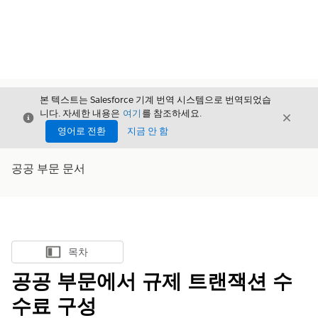
본 텍스트는 Salesforce 기계 번역 시스템으로 번역되었습
니다. 자세한 내용은
여기
를 참조하세요.
닫기
닫기
닫기
영어로 전환
지금 안 함
공공 부문 문서
목차
목차 표시
공공 부문에서 규제 트랜잭션 수
수료 구성