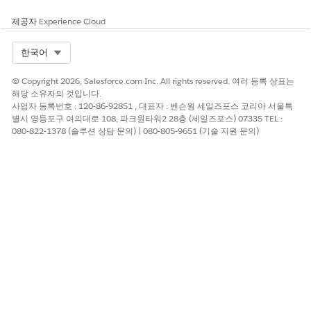
수수료가 부과되는 날짜 및 시간을 설정합니다.
제공자
Experience Cloud
변경 사항을 저장합니다.
Select Org
한국어
수가 행 항목 만들기
규제 트랜잭션 수수료를 개별 금액으로 여러 행 항목으로 분류합니
© Copyright 2026, Salesforce.com Inc. All rights reserved. 여러 등록 상표는
다.
해당 소유자의 것입니다.
사업자 등록번호 : 120-86-92851 , 대표자 : 벤슨웡 세일즈포스 코리아 서울특
비즈니스 라이센스 신청 또는 개별 신청 레코드 페이지의 관련
별시 영등포구 여의대로 108, 파크원타워2 28층 (세일즈포스) 07335 TEL :
목록에서 규제 트랜잭션 수수료를 선택합니다.
080-822-1378 (솔루션 상담 문의) | 080-805-9651 (기술 지원 문의)
규제 트랜잭션 수수료 항목 관련 목록에서
새로 만들기
를 클릭
합니다.
규제 트랜잭션 수수료 항목의 이름을 지정합니다.
수수료 금액을 입력합니다.
경우에 따라 코멘트를 추가하여 수수료 항목을 설명합니다.
변경 사항을 저장합니다.
이 기사를 통해 문제를 해결했습니까?
개선을 위한 의견을 보내주세요.