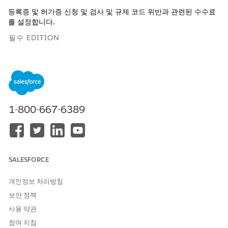
등록증 및 허가증 신청 및 검사 및 규제 코드 위반과 관련된 수수료
를 설정합니다.
필수 EDITION
지원되는 제품 버전 보기
필요한 사용자 권한
비즈니스 라이센스 신청 또는
공공 부문 액세스
1-800-667-6389
개별 신청 레코드에 액세스:
규제 트랜잭션 수수료 레코드
공공 부문 액세스
에 액세스:
SALESFORCE
규제 트랜잭션 수수료 항목 만
공공 부문 액세스
들기:
개인정보 처리방침
보안 정책
사용 약관
참여 지침