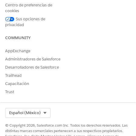
Centro de preferencias de
Cuenta
Estándar
Represen
Cuenta
cookies
ta todos
personal
los
Sus opciones de
aspectos
privacidad
de la
persona.
COMMUNITY
Los datos
incluyen
detalles
AppExchange
de
Administradores de Salesforce
personali
dad,
Desarrolladores de Salesforce
como
Trailhead
fecha de
nacimien
Capacitación
to o
Trust
número
de Id. de
impuesto
s, y
Select Org
Español (México)
negociaci
ones con
© Copyright 2026, Salesforce.com Inc. Todos los derechos reservados. Las
su
distintas marcas comerciales pertenecen a sus respectivos propietarios.
organizac