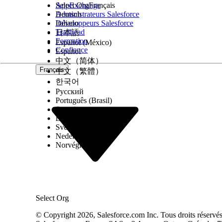
Avant de configurer la connexion Salesforce à Ama
AppExchange
Select Org
Français
Configuration de l'accès aux fichiers dans Amazo
Administrateurs Salesforce
Deutsch
Configurez Amazon S3 et utilisez Files Connect p
Développeurs Salesforce
Italiano
Configuration du chargement de fichiers dans A
Trailhead
日本語
Permettez à vos utilisateurs de charger des fichi
Formation
Español (México)
spécifiez la source de données externe. Par défaut,
Confiance
Español
données externe.
中文（简体）
Accès aux contenus Amazon S3 depuis Salesforce
Français
中文（繁體）
Liez, accédez, recherchez et diffusez des fichiers
한국어
Chargement de fichiers dans Amazon S3 depuis S
Русский
Chargez des fichiers directement dans votre comp
Português (Brasil)
Suomi
Voir également :
Dansk
Documentation externe : Premiers pas avec Amaz
Svenska
Nederlands
Norvégien
CET ARTICLE A-T-IL RÉSOLU VOTRE PROBLÈME ?
Dites-nous ce que nous pouvons améliorer !
Select Org
© Copyright 2026, Salesforce.com Inc. Tous droits réservés. 