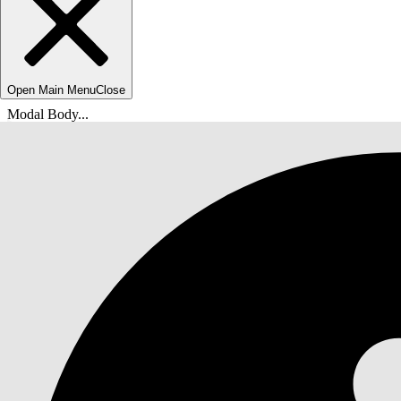
Open Main Menu
Close
Modal Body...
Vous êtes ici :
Aide de Salesforce
Documents
Solutions Public Sector