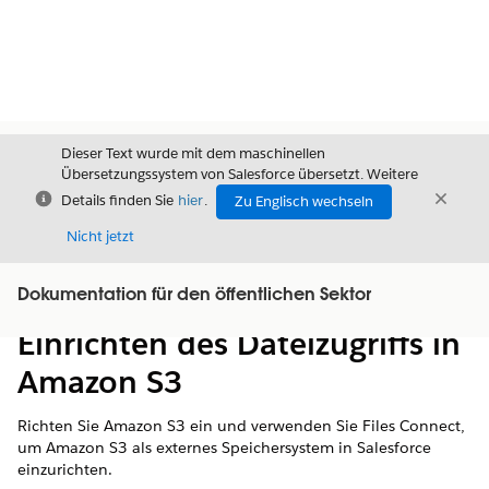
Dieser Text wurde mit dem maschinellen
Übersetzungssystem von Salesforce übersetzt. Weitere
Schließen
Schli
Details finden Sie
hier
.
Zu Englisch wechseln
Schließ
Nicht jetzt
Dokumentation für den öffentlichen Sektor
Inhalt
Inhalt anzeigen
Einrichten des Dateizugriffs in
Amazon S3
Richten Sie Amazon S3 ein und verwenden Sie Files Connect,
um Amazon S3 als externes Speichersystem in Salesforce
einzurichten.