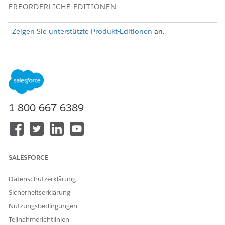
ERFORDERLICHE EDITIONEN
Zeigen Sie unterstützte Produkt-Editionen
an.
Überlegungen zum Einrichten des Dateizugriffs in
Amazon S3
Lesen Sie vor dem Einrichten und Verwenden von Dateien in
Amazon S3 die folgenden Überlegungen.
1-800-667-6389
Salesforce verwendet Files Connect für den Zugriff auf
Dateien aus externen Systemen, einschließlich Amazon
S3. Files Connect wird in Salesforce Classic und Lightning
Experience unterstützt, die Integration in Amazon S3 ist
jedoch nur in Lightning Experience verfügbar.
SALESFORCE
Da Salesforce vorsignierte URLs verwendet, um mit
Dateien in einem Amazon S3-Bucket zu arbeiten, stellen
Datenschutzerklärung
Sie sicher, dass Ihre Amazon S3-Buckets im selben
Sicherheitserklärung
Netzwerk zugänglich sind, über das Benutzer auf
Salesforce zugreifen.
Nutzungsbedingungen
Teilnahmerichtlinien
Erstellen und Zuweisen von Administratorberechtigungen