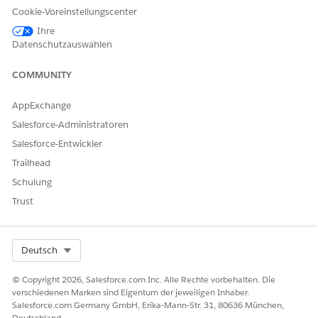
für den Zugriff auf Dateien in Amazon S3
Cookie-Voreinstellungscenter
Erstellen Sie einen Berechtigungssatz für die
Ihre
Administratoren, um eine Verbindung mit Amazon S3
Datenschutzauswahlen
herzustellen und Dateien in Amazon S3-Buckets zu
verwalten.
COMMUNITY
Einrichten der Salesforce-Verbindung zu Amazon S3
AppExchange
Greifen Sie auf Amazon S3-Dateien zu, verknüpfen Sie sie
mit einem Datensatz und streamen Sie sie, indem Sie
Salesforce-Administratoren
Amazon S3 als externe Datenquelle in Salesforce
Salesforce-Entwickler
konfigurieren.
Trailhead
Schulung
Trust
KONNTEN SIE IHR PROBLEM MITHILFE DIESES ARTIKELS
LÖSEN?
Select Org
Deutsch
Geben Sie uns Feedback, damit wir uns verbessern können.
© Copyright 2026, Salesforce.com Inc. Alle Rechte vorbehalten. Die
Ja
Nein
verschiedenen Marken sind Eigentum der jeweiligen Inhaber.
Salesforce.com Germany GmbH, Erika-Mann-Str. 31, 80636 München,
Deutschland