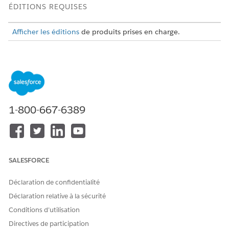
ÉDITIONS REQUISES
Afficher les éditions
de produits prises en charge.
Considérations relatives à la configuration de l'accès
aux fichiers dans Amazon S3
Avant de configurer et d'utiliser des fichiers dans Amazon S3,
lisez les considérations ci-dessous.
1-800-667-6389
Salesforce utilise Files Connect pour accéder aux fichiers
de systèmes externes, notamment Amazon S3. Bien que
Files Connect soit pris en charge à la fois dans Salesforce
Classic et Lightning Experience, l'intégration à Amazon S3
n'est disponible que dans Lightning Experience.
SALESFORCE
Comme Salesforce utilise des URL présignées pour
travailler avec des fichiers dans un compartiment Amazon
Déclaration de confidentialité
S3, assurez-vous que vos compartiments Amazon S3 sont
Déclaration relative à la sécurité
accessibles sur le même réseau que celui depuis lequel les
utilisateurs accèdent à Salesforce.
Conditions d’utilisation
Directives de participation
Création et attribution d'autorisations administratives