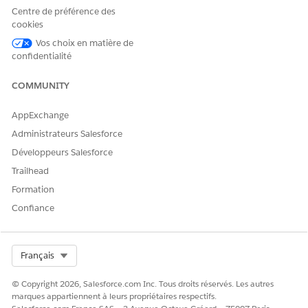
pour accéder aux fichiers dans Amazon S3
Centre de préférence des
Créez un ensemble d'autorisations permettant aux
cookies
administrateurs de se connecter à Amazon S3 et de gérer
Vos choix en matière de
les fichiers dans les compartiments Amazon S3.
confidentialité
Configuration de la connexion Salesforce à Amazon S3
COMMUNITY
Accédez à, liez à un enregistrement et diffusez des fichiers
Amazon S3 en configurant Amazon S3 en tant que source
AppExchange
de données externe dans Salesforce.
Administrateurs Salesforce
Développeurs Salesforce
Trailhead
CET ARTICLE A-T-IL RÉSOLU VOTRE PROBLÈME ?
Formation
Dites-nous ce que nous pouvons améliorer !
Confiance
Oui
Non
Select Org
Français
© Copyright 2026, Salesforce.com Inc. Tous droits réservés. Les autres
marques appartiennent à leurs propriétaires respectifs.