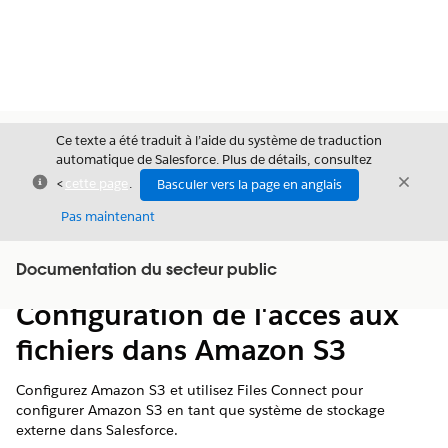
Ce texte a été traduit à l’aide du système de traduction
automatique de Salesforce. Plus de détails, consultez
Fermer
Ferme
<
cette page
.
Basculer vers la page en anglais
Fermer
Pas maintenant
Table des
Documentation du secteur public
Afficher la table des matières
matières
Configuration de l'accès aux
fichiers dans Amazon S3
Configurez Amazon S3 et utilisez Files Connect pour
configurer Amazon S3 en tant que système de stockage
externe dans Salesforce.