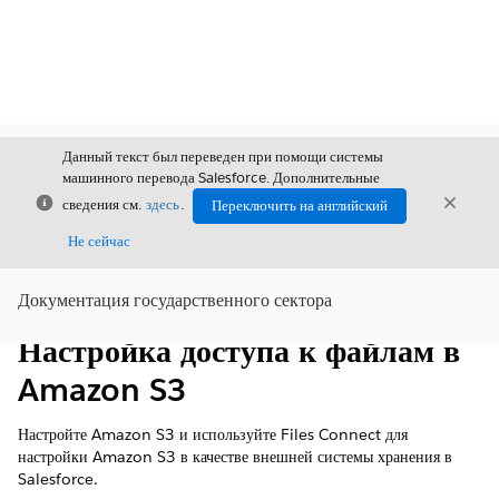
Данный текст был переведен при помощи системы
машинного перевода Salesforce. Дополнительные
Закрыть
Закры
сведения см.
здесь
.
Переключить на английский
Закрыт
Не сейчас
Документация государственного сектора
Содержание
Показать содержание
Настройка доступа к файлам в
Amazon S3
Настройте Amazon S3 и используйте Files Connect для
настройки Amazon S3 в качестве внешней системы хранения в
Salesforce.