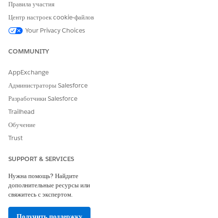
Правила участия
Создайте набор полномочий для администраторов для
подключения к Amazon S3 и управления файлами в сегментах
Центр настроек cookie-файлов
Amazon S3.
Your Privacy Choices
Настройка подключения Salesforce к Amazon S3
COMMUNITY
Доступ к файлам Amazon S3, ссылка на запись и потоковая
передача, настроив Amazon S3 в качестве внешнего источника
AppExchange
данных в Salesforce.
Администраторы Salesforce
Разработчики Salesforce
Trailhead
ЭТА СТАТЬЯ РЕШИЛА ВАШУ ПРОБЛЕМУ?
Обучение
Оставьте свой отзыв, чтобы мы могли стать лучше!
Trust
Да
Нет
SUPPORT & SERVICES
Нужна помощь? Найдите
дополнительные ресурсы или
свяжитесь с экспертом.
Получить поддержку