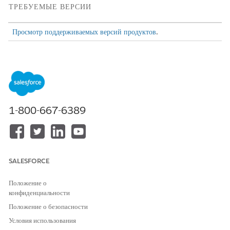
ТРЕБУЕМЫЕ ВЕРСИИ
Просмотр поддерживаемых версий продуктов
.
Рекомендации по настройке доступа к файлам в Amazon
S3
Прежде чем настраивать и использовать файлы в Amazon S3,
просмотрите данные рекомендации.
1-800-667-6389
Salesforce использует Files Connect для доступа к файлам из
внешних систем, включая Amazon S3. Хотя Files Connect
поддерживается как в Salesforce Classic, так и в Lightning
Experience, интеграция с Amazon S3 доступна только в
Lightning Experience.
SALESFORCE
Поскольку Salesforce использует предподписанные URL-адреса
для работы с файлами в сегменте Amazon S3, убедитесь, что
Положение о
сегменты Amazon S3 доступны в той же сети, с которой
конфиденциальности
пользователи заходят в Salesforce.
Положение о безопасности
Создание и назначение полномочий администратора для
Условия использования
доступа к файлам в Amazon S3