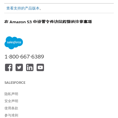
查看支持的产品版本
。
在 Amazon S3 中设置文件访问权限的注意事项
在 Amazon S3 中设置和使用文件之前，请查看这些注意事项。
Salesforce 使用 Files Connect 从外部系统（包括 Amazon
S3）访问文件。虽然 Salesforce Classic 和 Lightning
Experience 都支持 Files Connect，但与 Amazon S3 的集成
1-800-667-6389
仅在 Lightning Experience 中可用。
由于 Salesforce 使用预签名 URL 处理 Amazon S3 存储桶中的
文件，因此请确保您的 Amazon S3 存储桶可以在用户访问
Salesforce 的相同网络上访问。
创建并分配管理员权限，以在 Amazon S3 中访问文件
SALESFORCE
为管理员创建权限集，以连接到 Amazon S3 并管理 Amazon
S3 存储桶中的文件。
隐私声明
设置到 Amazon S3 的 Salesforce 连接
安全声明
通过将 Amazon S3 配置为 Salesforce 中的外部数据源，访
使用条款
问、链接到记录并流式传输 Amazon S3 文件。
参与准则