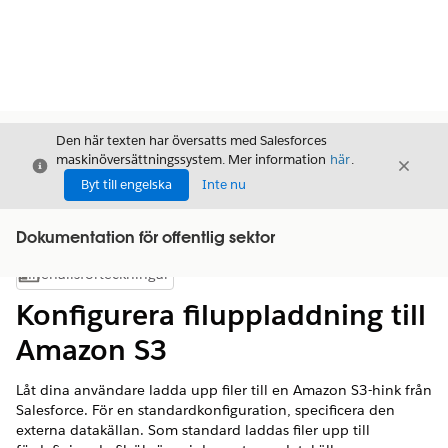
Den här texten har översatts med Salesforces
maskinöversättningssystem. Mer information
här
.
Stäng
Stäng
Stäng
Byt till engelska
Inte nu
Dokumentation för offentlig sektor
Innehållsförteckningar
Visa innehållsförteckning
Konfigurera filuppladdning till
Amazon S3
Låt dina användare ladda upp filer till en Amazon S3-hink från
Salesforce. För en standardkonfiguration, specificera den
externa datakällan. Som standard laddas filer upp till