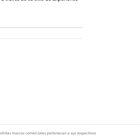
dad de edición
.
iones que los solicitantes
na sección de formulario de
 el objeto que utiliza para su
para empaquetar sus secciones de
olicitud, la queja pública y los
hoc a solicitudes en curso o
istintas marcas comerciales pertenecen a sus respectivos
egistros relacionados. Configure