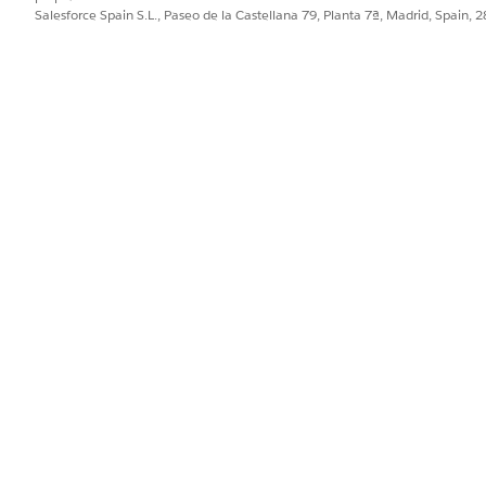
los revisores evalúen las solicitudes y tomen decisiones en 
Salesforce Spain S.L., Paseo de la Castellana 79, Planta 7ª, Madrid, Spain, 
greso para otorgar destinatarios y revise y apruebe informes
Grantmaking), utilice Marco de formularios para simplificar 
ultifásicas o de múltiples secciones.
de talento, utilice Marco de formulario para hacer que su pr
nes a sus solicitudes de trabajo.
io
ntmaking)
tiples secciones
PROBLEMA?
ejorar!