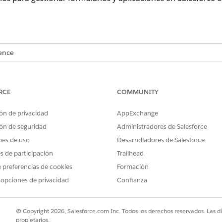
ence
 para Grantmaking y Soluciones del Sector Público.
Ver disponibili
rmulario para crear y gestionar solicitudes de múltiples secc
RCE
COMMUNITY
lificar las admisiones de clientes largas o complejas, cree u
ra desglosar formularios en pasos más pequeños y lógicos. Si
ón de privacidad
AppExchange
ta a plantillas de planes de acción, utilice esas plantillas 
ón de seguridad
Administradores de Salesforce
nes de uso
Desarrolladores de Salesforce
es de participación
Trailhead
formulario de admisión solo son compatibles con el formulario de s
 preferencias de cookies
Formación
 opciones de privacidad
Confianza
mularios para mayor coherencia, o bien agregue secciones ad 
© Copyright 2026, Salesforce.com Inc. Todos los derechos reservados. Las d
revisiones, decisiones y adjudicaciones de financiación, en r
propietarios.