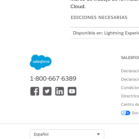
Cloud.
EDICIONES NECESARIAS
Disponible en: Lightning Experi
Disponible en: Nonprofit Cloud
Utilice Marco de trabajo de fo
SALESFO
completan en fases. Para simp
admisión para cada sección pa
Declaraci
1-800-667-6389
sección de formulario se conec
Declaraci
formulario de admisión.
Condicio
Directric
Las secciones de 
NOTA
Centro de
objetos de referencia.
Sus
Reutilice secciones entre for
Select Org
Español
enviadas. Vea detalles, como 