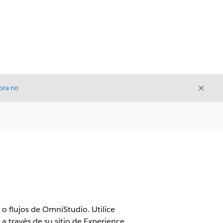
Cerrar
ora no
Cerrar
o flujos de OmniStudio. Utilice
a través de su sitio de Experience