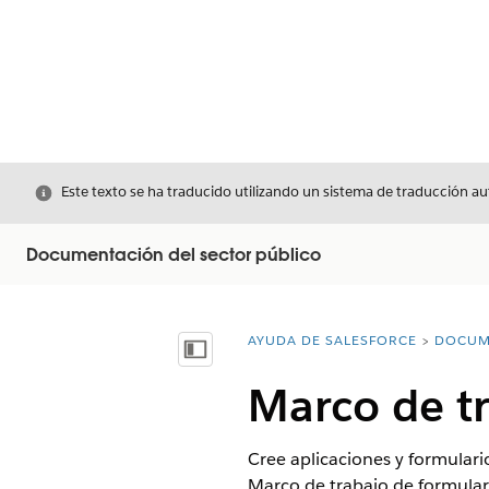
Cerrar
Este texto se ha traducido utilizando un sistema de traducción a
Documentación del sector público
AYUDA DE SALESFORCE
DOCUM
Usted está aquí:
Mostrar índice de materias
Marco de tr
Cree aplicaciones y formulari
Marco de trabajo de formulari