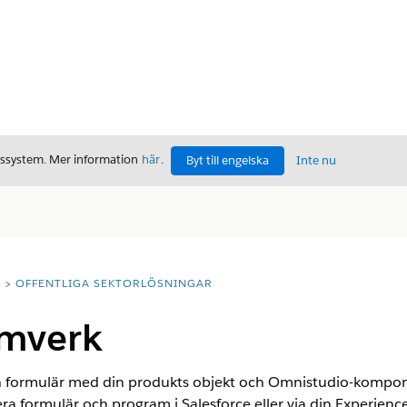
gssystem. Mer information
här
.
Byt till engelska
Inte nu
T
OFFENTLIGA SEKTORLÖSNINGAR
amverk
formulär med din produkts objekt och Omnistudio-kompone
ra formulär och program i Salesforce eller via din Experien