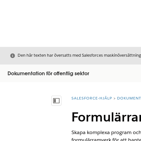
Stäng
Den här texten har översatts med Salesforces maskinöversättnin
Dokumentation för offentlig sektor
SALESFORCE-HJÄLP
DOKUMEN
Du är här:
Visa innehållsförteckning
Formulärr
Skapa komplexa program och 
formulärramverk för att hante