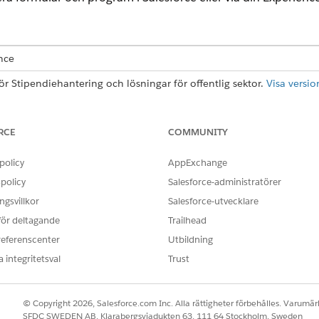
ence
för Stipendiehantering och lösningar för offentlig sektor.
Visa versio
t skapa och hantera flersektionsansökningar som sökande slut
apa en sektion för intagningsformulär för varje sektion för at
RCE
COMMUNITY
 för din formulärsektion ansluter till åtgärdsplanmallar, an
formulär.
policy
AppExchange
policy
Salesforce-administratörer
gsvillkor
Salesforce-utvecklare
 Intagningsformulär stöds endast för objekten Ansökningsformulär,
 för deltagande
Trailhead
referenscenter
Utbildning
rmulär för enhetlighet, eller lägg till ad hoc-sektioner i på
 integritetsval
Trust
, beslut och finansieringsbeslut, i relaterade poster. Konfig
och fatta beslut på en sida. Tillhandahåll förloppsrapportfo
er i en enda vy.
© Copyright 2026, Salesforce.com Inc. Alla rättigheter förbehålles. Varumärk
SFDC SWEDEN AB, Klarabergsviadukten 63, 111 64 Stockholm, Sweden