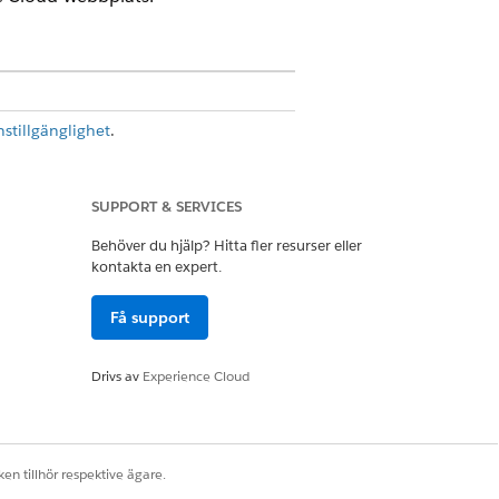
nstillgänglighet
.
för i faser. För att förenkla långa
t dela upp formulär i mindre, logiska
SUPPORT & SERVICES
vänd dessa mallar för att paketera
Behöver du hjälp? Hitta fler resurser eller
kontakta en expert.
Få support
 Offentligt klagomål och Remiss.
Drivs av
Experience Cloud
gående eller inskickade ansökningar.
urera arbetsområden för granskare
rmulär för att bevilja mottagare och
en tillhör respektive ägare.