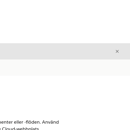
Stäng
Stäng
nter eller -flöden. Använd
ce Cloud-webbplats.