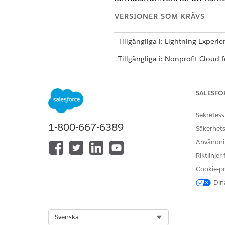
VERSIONER SOM KRÄVS
Tillgängliga i: Lightning Experi
Tillgängliga i: Nonprofit Cloud 
Använd formulärramverk för at
eller komplexa klientintag, sk
SALESFO
steg. Om objektet du använder
dina sektioner för intagnings
Sekretess
1-800-667-6389
Säkerhets
Användnin
Sektionen
ANTECKNING
Riktlinjer
Cookie-p
Återanvänd sektioner mellan fo
Dina
Se detaljer, som granskningar
för att utvärdera ansökningar 
granska och godkänna rapport
Select Org
Svenska