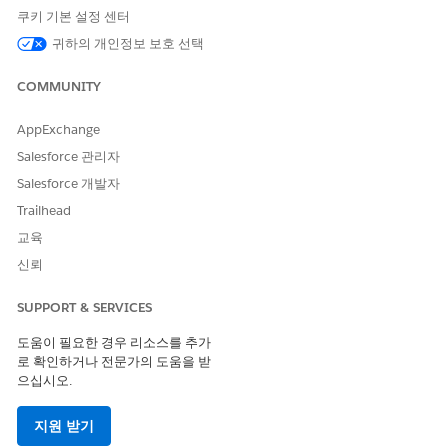
리와 생산성을 높이고 구성원 경험, 웰빙, 만족도를 향상합니다.
쿠키 기본 설정 센터
귀하의 개인정보 보호 선택
공공 부문에는 사용자를 위해 생성형 AI 기능을 설계하고 배포하는
데 도움이 되는 다음 기능이 포함되어 있습니다.
COMMUNITY
프롬프트 빌더: 사용자를 위해 대규모 언어 모델(LLM)에 대해
재사용 가능한 과업별 프롬프트 라이브러리를 만듭니다. 구성원
AppExchange
레코드, 플로 또는 Apex 필드를 사용하여 Salesforce 개체의 구
Salesforce 관리자
성원 데이터에서 프롬프트를 기반으로 합니다. 프롬프트를 테스
트 및 수정하여 사용자에게 과업과 가장 관련성이 높은 응답을
Salesforce 개발자
제공합니다. 프롬프트 템플릿 만들기에 대한 자세한 내용은
프
Trailhead
롬프트 빌더
를 참조하십시오.
교육
템플릿 트리거형 프롬프트 플로: Salesforce 개체에서 데이터를
신뢰
가져오고 변환하는 플로를 구축하고 프롬프트 템플릿에 텍스트
출력을 추가하여 구성원 데이터에 프롬프트 명령을 기반으로 합
SUPPORT & SERVICES
니다. 프롬프트 템플릿에 기초 교육 데이터를 추가하는 플로 만
들기에 대한 자세한 내용은
템플릿 트리거형 프롬프트 플로
를
도움이 필요한 경우 리소스를 추가
참조하십시오.
로 확인하거나 전문가의 도움을 받
으십시오.
Einstein Trust 계층: Einstein Trust 계층을 사용하면 사용자에
게 구성원의 Trust 유지하고 데이터 및 개인 정보를 보호하면서
Einstein 생성형 AI 기능을 제공할 수 있습니다. LLM 공급자가
지원 받기
구성원 데이터를 보존하지 못하게 하는 보안 협약을 활용합니