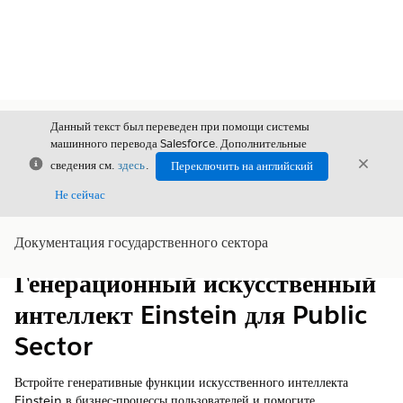
Данный текст был переведен при помощи системы
машинного перевода Salesforce. Дополнительные
Закрыть
Закры
сведения см.
здесь
.
Переключить на английский
Закрыт
Не сейчас
Документация государственного сектора
Содержание
Показать содержание
Генерационный искусственный
интеллект Einstein для Public
Sector
Встройте генеративные функции искусственного интеллекта
Einstein в бизнес-процессы пользователей и помогите